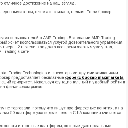
то отличное достижение на наш взгляд.
веренными в том, с чем это связано, нельзя. То ли брокер
ругих пользователей о AMP Trading. В компании AMP Trading
рый хочет воспользоваться услугой доверительного управления,
 через 2 недели, так долго все время ждать я уже устал,
 Trading в сети.
ata, TradingTechnologies и с некоторыми другими компаниями.
Брокер предоставляет бесплатные
форекс брокер maximarkets
высший приоритет. Используя функциональный и удобный рейтинг
 на финансовом рынке.
зу не торговали, потому что пишут про форексные понятия, а на
ь у них 50 платформ уже подключено, в США компания считается
зможности и торговые платформы, которые дают реальные