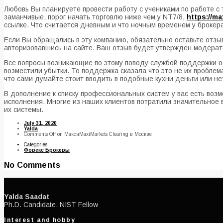
Любовь Вы планируете провести работу с учениками по работе с 
заманчивые, порог начать торговлю ниже чем у NT7/8,
https://ma
ссылке. Что считается дневным и что ночным временем у брокер
Если Вы обращались в эту компанию, обязательно оставьте отзы
авторизовавшись на сайте. Ваш отзыв будет утвержден модерато
Все вопросы возникающие по этому поводу службой поддержки ос
возместили убытки. То поддержка сказала что это не их проблема
что сами думайте стоит вводить в подобные кухни деньги или не
В дополнение к списку профессиональных систем у вас есть воз
исполнения. Многие из наших клиентов потратили значительное в
их системы.
July 31, 2020
Yalda
Comments Off
on МаксиMaxiMarkets Clearing в Москве
Categories
Форекс Брокеры
No Comments
Yalda Saadat
Ph.D. Candidate. NIST Fellow
Interest and hobby