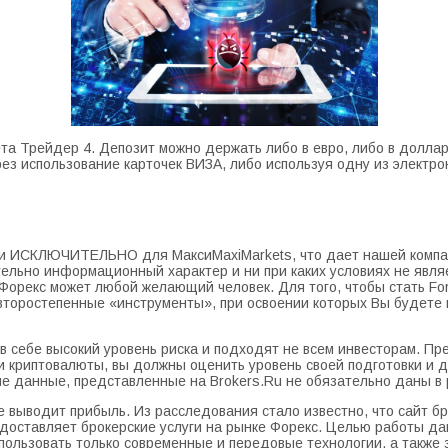
 Трейдер 4. Депозит можно держать либо в евро, либо в доллара
ез использование карточек ВИЗА, либо используя одну из электрон
и ИСКЛЮЧИТЕЛЬНО для МаксиMaxiMarkets, что дает нашей компа
ительно информационный характер и ни при каких условиях не яв
а Форекс может любой желающий человек. Для того, чтобы стать Fo
 второстепенные «инструменты», при освоении которых Вы будете 
себе высокий уровень риска и подходят не всем инвесторам. Пре
ли криптовалюты, вы должны оценить уровень своей подготовки и 
ые данные, представленные на Brokers.Ru не обязательно даны в 
не выводит прибыль. Из расследования стало известно, что сайт бр
редоставляет брокерские услуги на рынке Форекс. Целью работы д
спользовать только современные и передовые технологии, а также