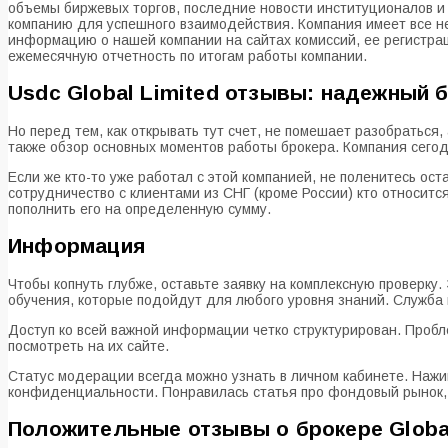
объемы биржевых торгов, последние новости институционалов и б
компанию для успешного взаимодействия. Компания имеет все н
информацию о нашей компании на сайтах комиссий, ее регистрац
ежемесячную отчетность по итогам работы компании.
Usdc Global Limited отзывы: надежный 
Но перед тем, как открывать тут счет, не помешает разобраться,
также обзор основных моментов работы брокера. Компания сегод
Если же кто-то уже работал с этой компанией, не поленитесь ост
сотрудничество с клиентами из СНГ (кроме России) кто относит
пополнить его на определенную сумму.
Информация
Чтобы копнуть глубже, оставьте заявку на комплексную проверку
обучения, которые подойдут для любого уровня знаний. Служба 
Доступ ко всей важной информации четко структурирован. Проб
посмотреть на их сайте.
Статус модерации всегда можно узнать в личном кабинете. Нажи
конфиденциальности. Понравилась статья про фондовый рынок, ф
Положительные отзывы о брокере Global