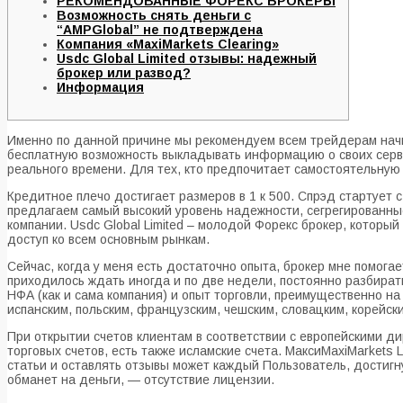
РЕКОМЕНДОВАННЫЕ ФОРЕКС БРОКЕРЫ
Возможность снять деньги с
“AMPGlobal” не подтверждена
Компания «MaxiMarkets Clearing»
Usdc Global Limited отзывы: надежный
брокер или развод?
Информация
Именно по данной причине мы рекомендуем всем трейдерам начи
бесплатную возможность выкладывать информацию о своих серви
реального времени. Для тех, кто предпочитает самостоятельн
Кредитное плечо достигает размеров в 1 к 500. Спрэд стартует 
предлагаем самый высокий уровень надежности, сегрегированны
компании. Usdc Global Limited – молодой Форекс брокер, которы
доступ ко всем основным рынкам.
Сейчас, когда у меня есть достаточно опыта, брокер мне помога
приходилось ждать иногда и по две недели, постоянно разбирать
НФА (как и сама компания) и опыт торговли, преимущественно на
испанским, польским, французским, чешским, словацким, корейск
При открытии счетов клиентам в соответствии с европейскими д
торговых счетов, есть также исламские счета. МаксиMaxiMarkets
статьи и оставлять отзывы может каждый Пользователь, достигн
обманет на деньги, — отсутствие лицензии.