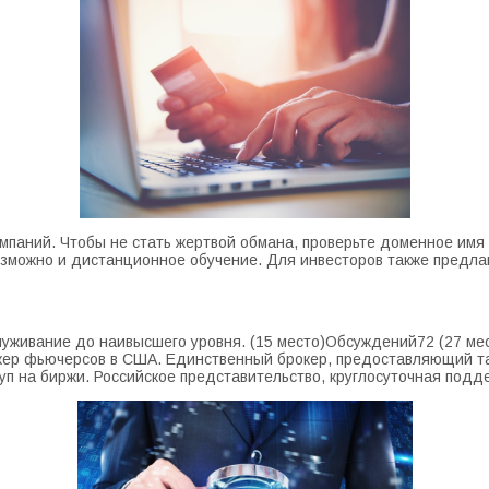
паний. Чтобы не стать жертвой обмана, проверьте доменное имя к
возможно и дистанционное обучение. Для инвесторов также предл
луживание до наивысшего уровня. (15 место)Обсуждений72 (27 ме
кер фьючерсов в США. Единственный брокер, предоставляющий та
п на биржи. Российское представительство, круглосуточная подд