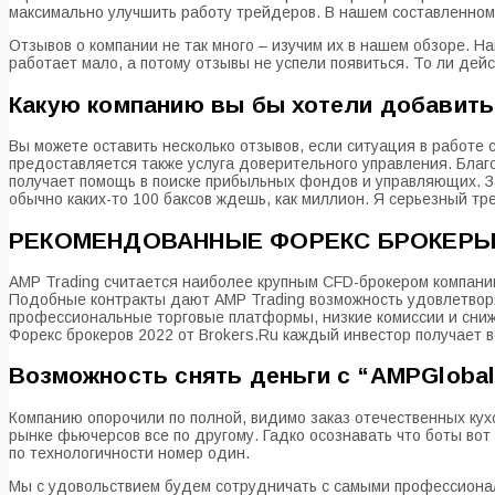
максимально улучшить работу трейдеров. В нашем составленном 
Отзывов о компании не так много – изучим их в нашем обзоре. Най
работает мало, а потому отзывы не успели появиться. То ли дей
Какую компанию вы бы хотели добавит
Вы можете оставить несколько отзывов, если ситуация в работе 
предоставляется также услуга доверительного управления. Благ
получает помощь в поиске прибыльных фондов и управляющих. За
обычно каких-то 100 баксов ждешь, как миллион. Я серьезный тре
РЕКОМЕНДОВАННЫЕ ФОРЕКС БРОКЕР
AMP Trading считается наиболее крупным CFD-брокером компании N
Подобные контракты дают AMP Trading возможность удовлетворя
профессиональные торговые платформы, низкие комиссии и сниж
Форекс брокеров 2022 от Brokers.Ru каждый инвестор получает
Возможность снять деньги с “AMPGloba
Компанию опорочили по полной, видимо заказ отечественных кухо
рынке фьючерсов все по другому. Гадко осознавать что боты вот
по технологичности номер один.
Мы с удовольствием будем сотрудничать с самыми профессиона