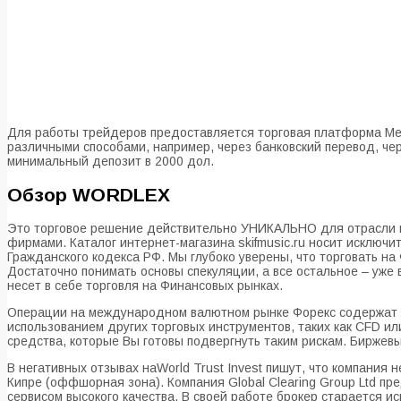
Для работы трейдеров предоставляется торговая платформа Мета
различными способами, например, через банковский перевод, чер
минимальный депозит в 2000 дол.
Обзор WORDLEX
Это торговое решение действительно УНИКАЛЬНО для отрасли 
фирмами. Каталог интернет-магазина skifmusic.ru носит исключ
Гражданского кодекса РФ. Мы глубоко уверены, что торговать н
Достаточно понимать основы спекуляции, а все остальное – уже
несет в себе торговля на Финансовых рынках.
Операции на международном валютном рынке Форекс содержат в 
использованием других торговых инструментов, таких как CFD и
средства, которые Вы готовы подвергнуть таким рискам. Биржев
В негативных отзывах наWorld Trust Invest пишут, что компания 
Кипре (оффшорная зона). Компания Global Clearing Group Ltd п
сервисом высокого качества. В своей работе брокер старается и