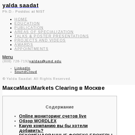
yalda saadat
Ph.D.- Postdoc at NIST
HOME
EDUCATION
PUBLICATION
AREAS OF SPECIALIZATION
TALKS & POSTER PRESENTATIONS
PROJECTS AND VIDEOS
AWARDS
APPOINTMENTS
Menu
(808) 728-7192
yaldas@umd.edu
LinkedIn
SoundCloud
© Yalda Saadat. All Rights Reserved.
МаксиMaxiMarkets Clearing в Москве
Содержание
Online мониторинг счетов live
Обзор WORDLEX
Какую компанию вы бы хотели
добавить?