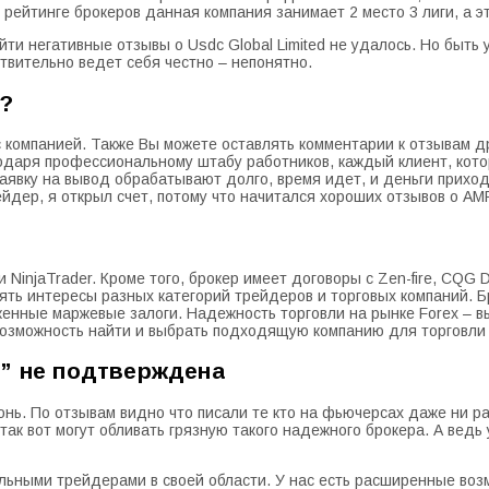
рейтинге брокеров данная компания занимает 2 место 3 лиги, а э
ти негативные отзывы о Usdc Global Limited не удалось. Но быть у
ствительно ведет себя честно – непонятно.
ь?
с компанией. Также Вы можете оставлять комментарии к отзывам д
одаря профессиональному штабу работников, каждый клиент, кото
явку на вывод обрабатывают долго, время идет, и деньги приходят
йдер, я открыл счет, потому что начитался хороших отзывов о AMP
Ы
injaTrader. Кроме того, брокер имеет договоры с Zen-fire, CQG D
ть интересы разных категорий трейдеров и торговых компаний. 
енные маржевые залоги. Надежность торговли на рынке Forex – 
 возможность найти и выбрать подходящую компанию для торговли
l” не подтверждена
нь. По отзывам видно что писали те кто на фьючерсах даже ни ра
 так вот могут обливать грязную такого надежного брокера. А вед
льными трейдерами в своей области. У нас есть расширенные во