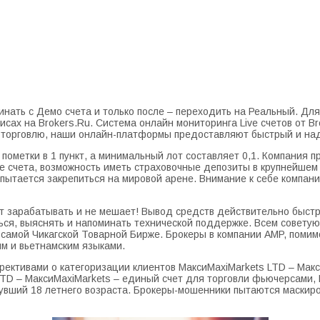
нать с Демо счета и только после – переходить на Реальный. Д
сах на Brokers.Ru. Система онлайн мониторинга Live счетов от 
ую торговлю, наши онлайн-платформы предоставляют быстрый и н
с пометки в 1 пункт, а минимальный лот составляет 0,1. Компания
е счета, возможность иметь страховочные депозиты в крупнейшем
й пытается закрепиться на мировой арене. Внимание к себе компан
ет зарабатывать и не мешает! Вывод средств действительно быстры
ся, выяснять и напоминать технической поддержке. Всем советую 
 самой Чикагской Товарной Бирже. Брокеры в компании AMP, помимо
им и вьетнамским языками.
ирективами о категоризации клиентов МаксиMaxiMarkets LTD – Мак
 LTD – МаксиMaxiMarkets – единый счет для торговли фьючерсами, 
увший 18 летнего возраста. Брокеры-мошенники пытаются маскиро