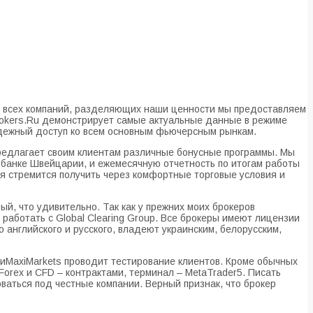
ля всех компаний, разделяющих наши ценности мы предоставляем
Brokers.Ru демонстрирует самые актуальные данные в режиме
адежный доступ ко всем основным фьючерсным рынкам.
 предлагает своим клиентам различные бонусные программы. Мы
 банке Швейцарии, и ежемесячную отчетность по итогам работы
ия стремится получить через комфортные торговые условия и
й, что удивительно. Так как у прежних моих брокеров
работать с Global Clearing Group. Все брокеры имеют лицензии
 английского и русского, владеют украинским, белорусским,
сиMaxiMarkets проводит тестирование клиентов. Кроме обычных
Forex и CFD – контрактами, терминал – MetaTrader5. Писать
ваться под честные компании. Верный признак, что брокер