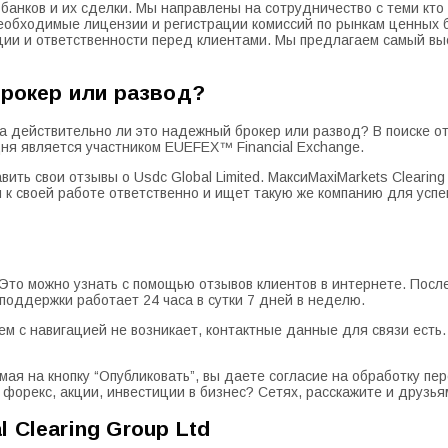
анков и их сделки. Мы направлены на сотрудничество с теми кто 
еобходимые лицензии и регистрации комиссий по рынкам ценных б
ии и ответственности перед клиентами. Мы предлагаем самый выс
брокер или развод?
 а действительно ли это надежный брокер или развод? В поиске отв
ня является участником EUEFEX™ Financial Exchange.
авить свои отзывы о Usdc Global Limited. МаксиMaxiMarkets Cleari
ся к своей работе ответственно и ищет такую же компанию для ус
. Это можно узнать с помощью отзывов клиентов в интернете. Пос
поддержки работает 24 часа в сутки 7 дней в неделю.
лем с навигацией не возникает, контактные данные для связи ес
мая на кнопку “Опубликовать”, вы даете согласие на обработку п
орекс, акции, инвестиции в бизнес? Сетях, расскажите и друзья
 Clearing Group Ltd