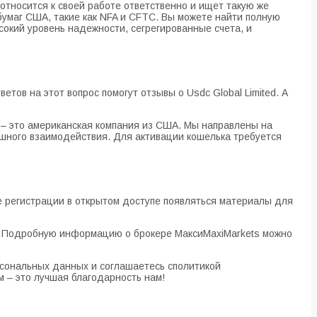
относится к своей работе ответственно и ищет такую же
умаг США, такие как NFA и CFTC. Вы можете найти полную
окий уровень надежности, сегрегированные счета, и
етов на этот вопрос помогут отзывы о Usdc Global Limited. А
ng – это американская компания из США. Мы направлены на
пешного взаимодействия. Для активации кошелька требуется
ле регистрации в открытом доступе появляться материалы для
ть. Подробную информацию о брокере МаксиMaxiMarkets можно
ерсональных данных и соглашаетесь cполитикой
м – это лучшая благодарность нам!