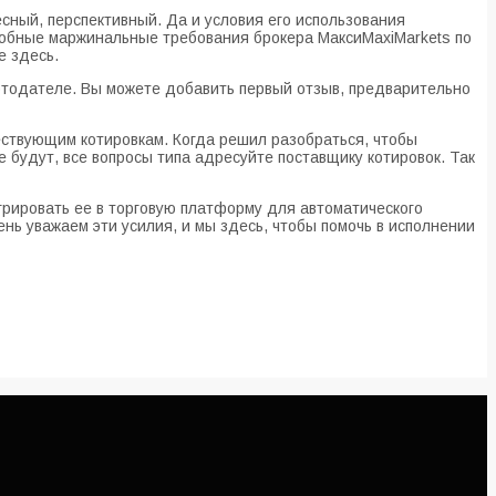
сный, перспективный. Да и условия его использования
робные маржинальные требования брокера МаксиMaxiMarkets по
е здесь.
ботодателе. Вы можете добавить первый отзыв, предварительно
ествующим котировкам. Когда решил разобраться, чтобы
е будут, все вопросы типа адресуйте поставщику котировок. Так
грировать ее в торговую платформу для автоматического
нь уважаем эти усилия, и мы здесь, чтобы помочь в исполнении