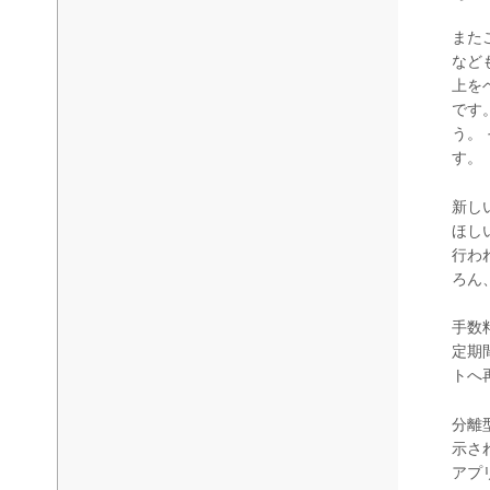
また
など
上を
です
う。
す。
新し
ほしい
行わ
ろん
手数
定期
トへ
分離
示さ
アプ