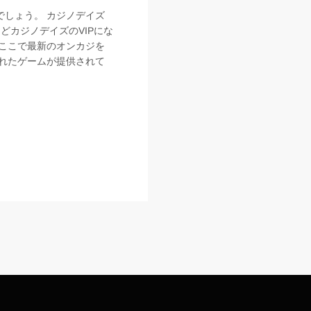
しょう。 カジノデイズ
どカジノデイズのVIPにな
ここで最新のオンカジを
れたゲームが提供されて