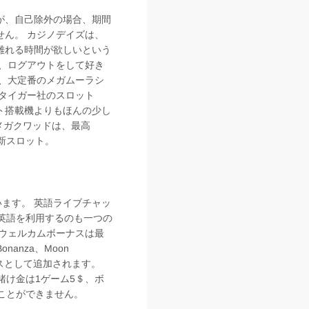
が、自己除外の場合、期間
ん。 カジノデイズは、
離れる時間が欲しいという
、ログアウトをして好き
、大定番のメガムーラシ
タイガー社のスロット
ト搭載機よりもほんの少し
メガクワッドは、最高
最新スロット。
います。 英語ライブチャッ
英語を利用するのも一つの
。 ウェルカムボーナスは最
anza、Moon
ボーナスとして追加されます。
賭け金は1ゲーム5＄、ボ
ことができません。