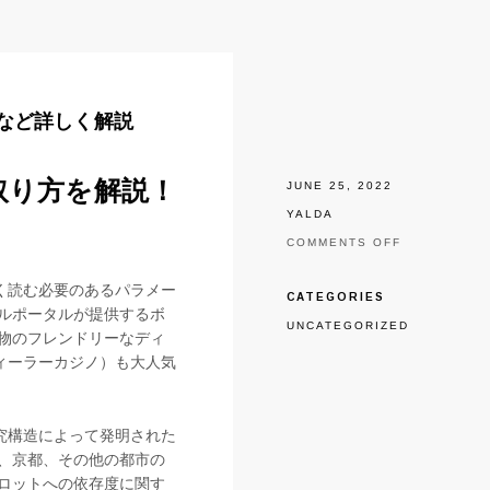
法など詳しく解説
取り方を解説！
JUNE 25, 2022
YALDA
ON
COMMENTS OFF
カ
ジ
く読む必要のあるパラメー
ノ
CATEGORIES
デ
ルポータルが提供するボ
UNCATEGORIZED
イ
物のフレンドリーなディ
ズ
ィーラーカジノ）も大人気
CASINODAY
徹
底
解
究構造によって発明された
説!
ボ
、京都、その他の都市の
ー
ロットへの依存度に関す
ナ