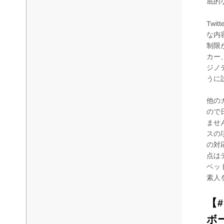
底的
Tw
な内
制限
カー
ジノ
うに
他の
ので
ませ
スの
の対
点は
ベッ
素人
【
ボ