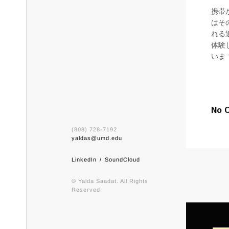
携帯
はそ
れる
体験
いま
No 
(808) 728-7192
yaldas@umd.edu
LinkedIn
SoundCloud
© Yalda Saadat. All Rights
Reserved.