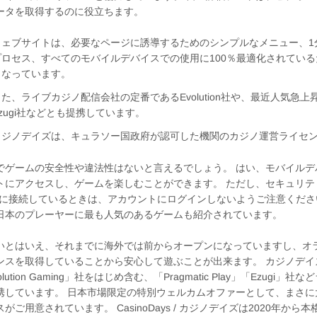
ータを取得するのに役立ちます。
ウェブサイトは、必要なページに誘導するためのシンプルなメニュー、1
プロセス、すべてのモバイルデバイスでの使用に100％最適化されてい
くなっています。
た、ライブカジノ配信会社の定番であるEvolution社や、最近人気急上昇中のP
zugi社などとも提携しています。
カジノデイズは、キュラソー国政府が認可した機関のカジノ運営ライセ
でゲームの安全性や違法性はないと言えるでしょう。 はい、モバイルデ
トにアクセスし、ゲームを楽しむことができます。 ただし、セキュリテ
-Fiに接続しているときは、アカウントにログインしないようご注意くださ
日本のプレーヤーに最も人気のあるゲームも紹介されています。
いとはいえ、それまでに海外では前からオープンになっていますし、オ
ンスを取得していることから安心して遊ぶことが出来ます。 カジノデイ
olution Gaming」社をはじめ含む、「Pragmatic Play」「Ezug
携しています。 日本市場限定の特別ウェルカムオファーとして、まさに
スがご用意されています。 CasinoDays / カジノデイズは2020年か