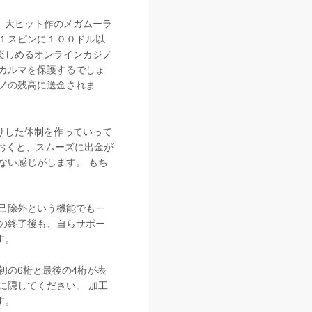
、大ヒット作のメガムーラ
１スピンに１００ドル以
楽しめるオンラインカジノ
カルマを保護するでしょ
ノの残高に送金されま
りした体制を作っていって
出しておくと、スムーズに出金が
ない感じがします。 もち
。
己除外という機能でも一
の終了後も、自らサポー
す。
初の6桁と最後の4桁が表
に隠してください。 加工
す。