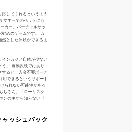
に対応してくれるというよう
ルマネーでのベットにも
ポーカー、バーチャルサッ
勧めのゲームです。 カ
雑然とした体験ができるよ
ラインカジノ自体が少ない
う。 自動反映ではあり
クすると、入金不要ボーナ
で利用できるというサポート
受けられない可能性がある
もちろん、「ローリスク
ホンのキすら知らないド
失キャッシュバック