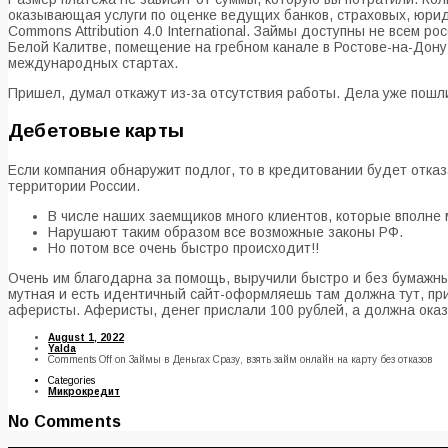
оказывающая услуги по оценке ведущих банков, страховых, юри
Commons Attribution 4.0 International. Займы доступны не всем 
Белой Калитве, помещение на гребном канале в Ростове-на-Дону
международных стартах.
Пришел, думал откажут из-за отсутствия работы. Дела уже пошли
Дебетовые карты
Если компания обнаружит подлог, то в кредитовании будет отка
территории России.
В числе наших заемщиков много клиентов, которые вполне 
Нарушают таким образом все возможные законы РФ.
Но потом все очень быстро происходит!!
Очень им благодарна за помощь, выручили быстро и без бумажных
мутная и есть идентичный сайт-оформляешь там должна тут, при
аферисты. Аферисты, денег прислали 100 рублей, а должна ока
August 1, 2022
Yalda
Comments Off
on Займы в Деньгах Сразу, взять займ онлайн на карту без отказов
Categories
Микрокредит
No Comments