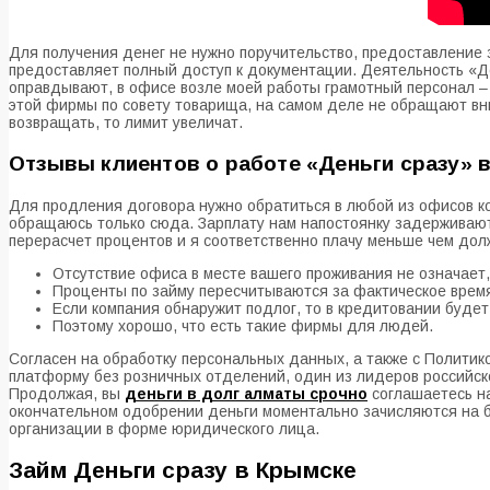
Для получения денег не нужно поручительство, предоставление 
предоставляет полный доступ к документации. Деятельность «Де
оправдывают, в офисе возле моей работы грамотный персонал – в
этой фирмы по совету товарища, на самом деле не обращают вни
возвращать, то лимит увеличат.
Отзывы клиентов о работе «Деньги сразу» 
Для продления договора нужно обратиться в любой из офисов к
обращаюсь только сюда. Зарплату нам напостоянку задерживают
перерасчет процентов и я соответственно плачу меньше чем дол
Отсутствие офиса в месте вашего проживания не означает,
Проценты по займу пересчитываются за фактическое врем
Если компания обнаружит подлог, то в кредитовании будет
Поэтому хорошо, что есть такие фирмы для людей.
Согласен на обработку персональных данных, а также с Полит
платформу без розничных отделений, один из лидеров российс
Продолжая, вы
деньги в долг алматы срочно
соглашаетесь на
окончательном одобрении деньги моментально зачисляются на б
организации в форме юридического лица.
Займ Деньги сразу в Крымске