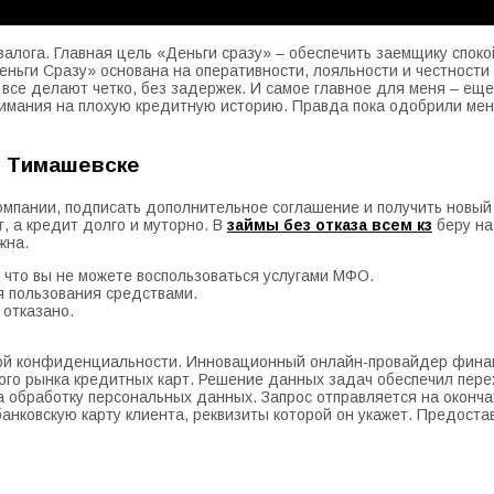
залога. Главная цель «Деньги сразу» – обеспечить заемщику спок
ньги Сразу» основана на оперативности, лояльности и честности 
се делают четко, без задержек. И самое главное для меня – еще 
мания на плохую кредитную историю. Правда пока одобрили меньш
в Тимашевске
омпании, подписать дополнительное соглашение и получить новый
, а кредит долго и муторно. В
займы без отказа всем кз
беру на
жна.
 что вы не можете воспользоваться услугами МФО.
я пользования средствами.
 отказано.
икой конфиденциальности. Инновационный онлайн-провайдер фина
кого рынка кредитных карт. Решение данных задач обеспечил пе
 обработку персональных данных. Запрос отправляется на оконча
анковскую карту клиента, реквизиты которой он укажет. Предост