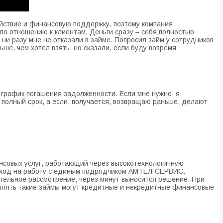
ойствие и финансовую поддержку, поэтому компания
по отношению к клиентам. Деньги сразу – себя полностью
ни разу мне не отказали в займе. Попросил займ у сотрудников
е, чем хотел взять, но сказали, если буду вовремя
 график погашения задолженности. Если мне нужно, я
 полный срок, а если, получается, возвращаю раньше, делают
нсовых услуг, работающий через высокотехнологичную
реход на работу с единым подрядчиком АМТЕЛ-СЕРВИС.
тельное рассмотрение, через минут выносится решение. При
авлять такие займы могут кредитные и некредитные финансовые