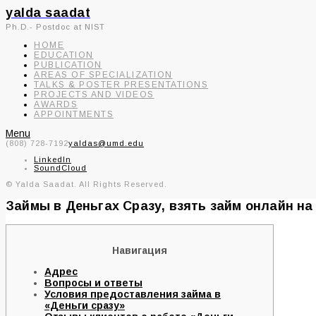
yalda saadat
Ph.D.- Postdoc at NIST
HOME
EDUCATION
PUBLICATION
AREAS OF SPECIALIZATION
TALKS & POSTER PRESENTATIONS
PROJECTS AND VIDEOS
AWARDS
APPOINTMENTS
Menu
(808) 728-7192
yaldas@umd.edu
LinkedIn
SoundCloud
© Yalda Saadat. All Rights Reserved.
Займы в Деньгах Сразу, взять займ онлайн на 
Навигация
Адрес
Вопросы и ответы
Условия предоставления займа в
«Деньги сразу»