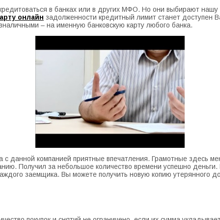
 кредитоваться в банках или в других МФО. Но они выбирают нашу
карту онлайн
задолженности кредитный лимит станет доступен Ва
зналичными – на именную банковскую карту любого банка.
ва с данной компанией приятные впечатления. Грамотные здесь ме
панию. Получил за небольшое количество времени успешно деньги
аждого заемщика. Вы можете получить новую копию утерянного до
ичество покупок и снятий не ограничено, если их сумма укладыва