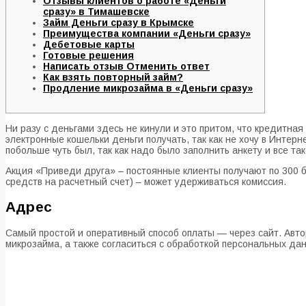
Отзывы клиентов о работе «Деньги
сразу» в Тимашевске
Займ Деньги сразу в Крымске
Преимущества компании «Деньги сразу»
Дебетовые карты
Готовые решения
Написать отзыв Отменить ответ
Как взять повторный займ?
Продление микрозайма в «Деньги сразу»
Ни разу с деньгами здесь не кинули и это притом, что кредитна
электронные кошельки деньги получать, так как не хочу в Интерн
побольше чуть был, так как надо было заполнить анкету и все та
Акция «Приведи друга» – постоянные клиенты получают по 300 б
средств на расчетный счет) – может удерживаться комиссия.
Адрес
Самый простой и оперативный способ оплаты — через сайт. Авто
микрозайма, а также согласиться с обработкой персональных да