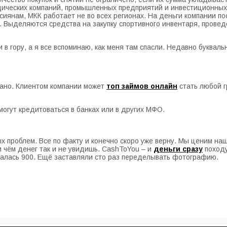
дических компаний, промышленных предприятий и инвестиционных 
россиянам, МКК работает не во всех регионах. На деньги компании 
. Выделяются средства на закупку спортивного инвентаря, прове
 в гору, а я все вспоминаю, как меня там спасли. Недавно буквал
зано. Клиентом компании может
топ займов онлайн
стать любой 
могут кредитоваться в банках или в других МФО.
 проблем. Все по факту и конечно скоро уже верну. Мы ценим наш
 чём денег так и не увидишь. CashToYou – и
деньги сразу
походу
залась 900. Ещё заставляли сто раз переделывать фотографию.