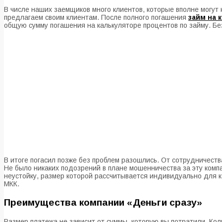
В числе наших заемщиков много клиентов, которые вполне могут
предлагаем своим клиентам. После полного погашения
займ на 
общую сумму погашения на калькуляторе процентов по займу. Бе
В итоге погасил позже без проблем разошлись. От сотрудничест
Не было никаких подозрений в плане мошенничества за эту ком
неустойку, размер которой рассчитывается индивидуально для к
МКК.
Преимущества компании «Деньги сразу»
Размер платежа не зависит от суммы, которую вы потратили. Кол