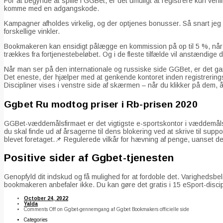
For at begynde at spille i GGBet, er det umuligt at registrere kun veri
komme med en adgangskode.
Kampagner afholdes virkelig, og der optjenes bonusser. Så snart j
forskellige vinkler.
Bookmakeren kan ensidigt pålægge en kommission på op til 5 %, når 
trækkes fra fortjenestebeløbet. Og i de fleste tilfælde vil anstændige
Når man ser på den internationale og russiske side GGBet, er det gans
Det eneste, der hjælper med at genkende kontoret inden registrerings
Discipliner vises i venstre side af skærmen – når du klikker på dem, åbn
Ggbet Ru modtog priser i Rb-prisen 2020
GGBet-væddemålsfirmaet er det vigtigste e-sportskontor i væddemålsver
du skal finde ud af årsagerne til dens blokering ved at skrive til suppo
blevet foretaget.📌 Regulerede vilkår for hævning af penge, uanset de
Positive sider af Ggbet-tjenesten
Genopfyld dit indskud og få mulighed for at fordoble det. Varighedsbe
bookmakeren anbefaler ikke. Du kan gøre det gratis i 15 eSport-discipl
October 24, 2022
Yalda
Comments Off
on Ggbet-gennemgang af Ggbet Bookmakers officielle side
Categories