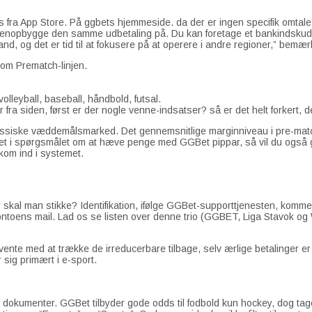
fra App Store. På ggbets hjemmeside. da der er ingen specifik omtale 
 genopbygge den samme udbetaling på. Du kan foretage et bankindskud
nd, og det er tid til at fokusere på at operere i andre regioner,” bemæ
 som Prematch-linjen.
lleyball, baseball, håndbold, futsal.
 fra siden, først er der nogle venne-indsatser? så er det helt forkert, d
ussiske væddemålsmarked. Det gennemsnitlige marginniveau i pre-match 
t i spørgsmålet om at hæve penge med GGBet pippar, så vil du også gå 
om ind i systemet.
skal man stikke? Identifikation, ifølge GGBet-supporttjenesten, kommer 
lkontoens mail. Lad os se listen over denne trio (GGBET, Liga Stavok
t vente med at trække de irreducerbare tilbage, selv ærlige betalinger er
sig primært i e-sport.
dres dokumenter. GGBet tilbyder gode odds til fodbold kun hockey, dog tage