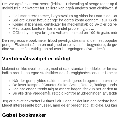
Det var også ekstremt svært (kritisk… Udbetaling af penge tager op t
Individuelle indikatorer for spillere kan også angives som eksklaver
Og i monetære termer, i kryptovaluta og skins fra Dota 2 og Co
Spillere kunne hæve penge fra deres konto gennem TsUPIS ele
Kopier af licensen, certifikater for medlemskab og SRO’er og re
Med tsupis-kontorer har et andet problem gjort …
GGbet byder nye brugere velkommen med en 100 % gratis inds
Den regressive bookmaker tilbød jævnligt streams af de mest populære
penge. Ekstremt sådan en mulighed er relevant for begyndere, de g
dine væddemål, rettidig kontrol over beregningen af ​​væddemål.
Væddemålsvalget er dårligt
Maleriet er ikke overbelastet, med et sæt standardmeddelelser for mark
indikatorer, hans egne statistikker og afhængighedsscenarier i kampe
Når der genopfyldes saldoen, omdirigeres brugeren automatisk
De laver kampe af Counter-Strike, Smite, Dota 2, Battleground
Jeg har endda tænkt mig at ændre bøgen, for kun her er den mes
Se alle dine væddemål, rettidig kontrol af udregningen af ​​vædd
Jeg er blevet bekræftet i 4 timer i alt. I dag er det kun den bedste 
Meget interessante bonusser, men de er beregnet til at lokke. Du ka
Ggbet bookmaker