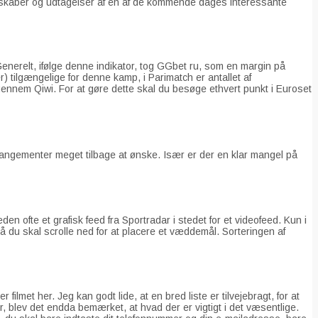
rskaber og udtagelser af en af ​​de kommende dages interessante
Generelt, ifølge denne indikator, tog GGbet ru, som en margin på
tilgængelige for denne kamp, ​​i Parimatch er antallet af
gennem Qiwi. For at gøre dette skal du besøge ethvert punkt i Euroset
rrangementer meget tilbage at ønske. Især er der en klar mangel på
n ofte et grafisk feed fra Sportradar i stedet for et videofeed. Kun i
 du skal scrolle ned for at placere et væddemål. Sorteringen af ​​
ilmet her. Jeg kan godt lide, at en bred liste er tilvejebragt, for at
r, blev det endda bemærket, at hvad der er vigtigt i det væsentlige.