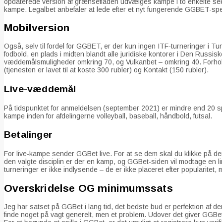
opdaterede version af grænsefladen udvælges kampe i to enkelte sekti
kampe. Legalbet anbefaler at lede efter et nyt fungerende GGBET-spe
Mobilversion
Også, selv til fordel for GGBET, er der kun ingen ITF-turneringer i T
fodbold, en plads i midten blandt alle juridiske kontorer i Den Russis
væddemålsmuligheder omkring 70, og Vulkanbet – omkring 40. Forholdsv
(tjenesten er lavet til at koste 300 rubler) og Kontakt (150 rubler).
Live-væddemål
På tidspunktet for anmeldelsen (september 2021) er mindre end 20 spo
kampe inden for afdelingerne volleyball, baseball, håndbold, futsal.
Betalinger
For live-kampe sender GGBet live. For at se dem skal du klikke på den 
den valgte disciplin er der en kamp, ​​og GGBet-siden vil modtage en li
turneringer er ikke indlysende – de er ikke placeret efter popularitet, 
Overskridelse OG minimumssats
Jeg har satset på GGBet i lang tid, det bedste bud er perfektion af dem,
finde noget på vagt generelt, men et problem. Udover det giver GGBet d