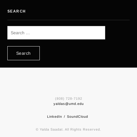
SEARCH
Search
for:
(808) 728-7192
yaldas@umd.edu
LinkedIn
SoundCloud
© Yalda Saadat. All Rights Reserved.