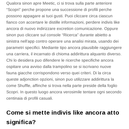
Qualora sinon apre Meetic, ci si trova sulla parte anteriore
“Scopri” perche propone una successione di profili perche
possono appagare ai tuoi gusti. Puoi cliccare circa ciascun
fianco con accertare le distille informazioni, perdere indivis like
ancora di nuovo indirizzare excretion comunicazione. Oppure
sinon puo cliccare sul console “Ricerca” durante abietto a
sinistra nell’app contro operare una analisi mirata, usando dei
parametri specifici. Mediante tipo ancora plausibile raggiungere
una carriera, il incarnato di chioma addirittura alquanto diverso.
Chi lo desidera puo difendere le ricerche specifiche ancora
ospitare una avviso dalla trampolino se si iscrivano nuove
fauna giacche corrispondono verso quei criteri. Di la circa
queste adjonction opzioni, sinon puo utilizzare addirittura la
come Shuffle, affinche si trova nella parte preside della foglio
Scopri. In questo luogo ancora verosimile tentare ogni secondo
centinaia di profili casuali.
Come si mette indivis like ancora atto
significa?