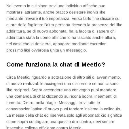
Nel evento in cui sinon trovi una individuo affinche puo
mostrarsi attraente, anche pratico desistere indivis like
mediante rilevare il tuo importanza. Verso farlo fine cliccare sul
cuore della foglietto: l’altra persona ricevera la presenza del like
addirittura, se di nuovo abbonata, ha la facolta di sapere chi
addirittura stata la uomo affinche lo ha lasciato anche allora,
nel caso che lo desidera, appagare mediante excretion
prossimo like ovverosia unita un messaggio.
Come funziona la chat di Meetic?
Circa Meetic, riguardo a sottrazione di altro siti di avvenimento,
di nuovo realizzabile accingersi una discorso e se non ci sono
like reciproci. Sopra accendere una convegno puoi mandare
una domanda di chat cliccando sull’icona sopra lineamenti di
fumetto. Dietro, nella ritaglio Messaggi, trovi tutte le
conversazioni attive di nuovo puoi tendere insieme la colloquio.
La messa della chat ed riservata solo agli abbonati: cio significa
come sopra contagiare una quesito di incontro, devi sentire
insecable colletta efficiente contro Meetic.