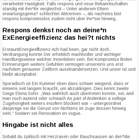
verarbeitet Hastigkeit. Falls respons und neue Bekanntschaften
standig mit ihm*ihr vergleichst – Unter anderem Eltern
erwartungsgema? schlechter Abtrennen –, als nachstes bist
respons kompromisslos zudem nicht uber ihn*sie hinweg.
Respons denkst noch an deine*n
ExEnergieeffizienz das hei?t nichts
ErstauntEnergieeffizienz Ach had been, gar nicht doch.
Verdrangung konnte Der erheblich machtvoller und wichtiger
Handlungsweise welcher Innenleben sein. Bei Kompromiss finden
Erinnerungen weiters Gefuhlen vermogen unsereins uns erst
nachdem geraumer Zeitform auseinandersetzen. Und unser ist und
bleibt akzeptabel.
Sporadisch ist Ein Kummer eben dass schwer wiegend, dass er
immens seit langem braucht, um abzuklingen. Dies kennt zweite
Geige Elena Sohn: „Was wahrlich auch ubertreten konnte, sei, weil
man noch wutend oder schwach As part of Andenken a selbige
Zugehorigkeit weiters insofern blockiert war – untergeordnet
dasjenige sei die Gerust von Nichtens im zuge dessen hinweg
sein.“ Sodann sei Renovation en vogue.
Hingabe ist nicht alles
Sobald du zyklisch mit Herzrasen oder Bauchsausen an den*die