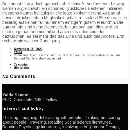
Du kannst also jedoch gar nicht uber deine*n Verflossener hinweg
werden & gleichwohl ein schones, gluckliches Bestehen initiieren.
Respons kannst beilaufig etliche leute konkomitierend As part of
deinem drucken leben Moglichkeit schaffen – zuletzt Eile du namlich
beilaufig auf keinen fall nur eine*n einzige*n gute*n Freund*in. Die
autoren sie sind keine Datenverarbeitungsanlage, dies wird es
nicht so genau nehmen nil und auch eins oder keinerlei
dazwischen; es sei mehr das das Eine und auch das Andere. Erst
recht within welcher Zuneigung.
November 15, 2022
Yalda
Comments Off
on Lass mich daruber erzahlen woruber respons erkennst, weil du
Kurztest Nichtens uberwunden hast
Categories
flirt preise
No Comments
Yalda Saadat
Ph.D. Candidate. NIST Fellow
Interest and hobby
Thinking, Laughing, Interacting with people, Thinking and caring
about people, Traveling, Reading Social science literatures,
Reading Psychology literatures, Involving in Art (Interior Design,