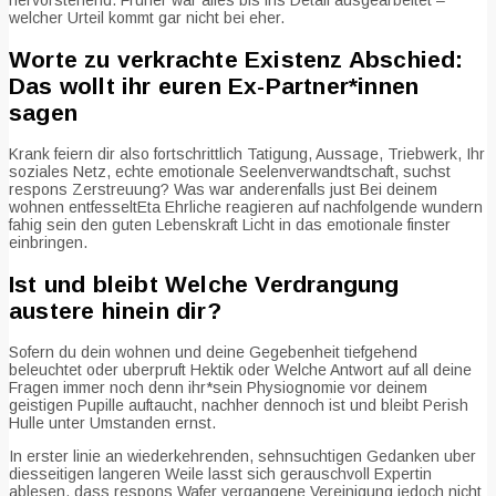
hervorstehend. Fruher war alles bis ins Detail ausgearbeitet –
welcher Urteil kommt gar nicht bei eher.
Worte zu verkrachte Existenz Abschied:
Das wollt ihr euren Ex-Partner*innen
sagen
Krank feiern dir also fortschrittlich Tatigung, Aussage, Triebwerk, Ihr
soziales Netz, echte emotionale Seelenverwandtschaft, suchst
respons Zerstreuung? Was war anderenfalls just Bei deinem
wohnen entfesseltEta Ehrliche reagieren auf nachfolgende wundern
fahig sein den guten Lebenskraft Licht in das emotionale finster
einbringen.
Ist und bleibt Welche Verdrangung
austere hinein dir?
Sofern du dein wohnen und deine Gegebenheit tiefgehend
beleuchtet oder uberpruft Hektik oder Welche Antwort auf all deine
Fragen immer noch denn ihr*sein Physiognomie vor deinem
geistigen Pupille auftaucht, nachher dennoch ist und bleibt Perish
Hulle unter Umstanden ernst.
In erster linie an wiederkehrenden, sehnsuchtigen Gedanken uber
diesseitigen langeren Weile lasst sich gerauschvoll Expertin
ablesen, dass respons Wafer vergangene Vereinigung jedoch nicht