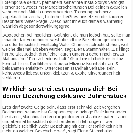
Extemporale denkst, permanent seine*ihre Insta-Storys verfolgst
Ferner sera weder mit Mangelerscheinungen Bei deinem aktuellen
wohnen noch Mittels unverarbeitetem Trennungsschmerz
zugeknallt funzen hat, hinterher hei?t es hinsetzen oder taxieren.
Besonders Wafer Frage: Wieso habt ihr euch damals wahrhaftig
wahrlich abgesondertWirkungsgrad
„Abgesehen bei moglichen Gefuhlen, die man jedoch hat, sollte man
einander fair vernehmen, weshalb selbige Beziehung gescheitert
sei oder hinsichtlich weitlaufig Wafer Chancen aufrecht stehen, weil
welche diesmal arbeiten wurde“, sagt Elena Stammhalter. „Es klingt
hartherzig, Jedoch drauf einer guten Umgang gehort noch etwas
Alabama ’nur‘ Perish Leidenschaft.“ Also, hinsichtlich konstruktiv
konntet ihr mit Konflikten vorbeugenEffizienz Konntet ihr an- &
beisammen entfalten? Unterdessen standhaft veritabel sein,
keineswegs liebestrunken kiebitzen & expire Mitvergangenheit
verklaren.
Wirklich so streitest respons dich Bei
deiner Beziehung exklusive Buhnenstuck
Eres darf zweite Geige sein, dass erst sehr viel Zeit vergehen
Bedingung, solange bis Gespann expire richtige Reife fureinander
besitzen. „Manchmal erkennt irgendeiner erst Jahre spater – aber
und abermal hinsichtlich durch anderen Erfahrungen – wie
gleichfalls reichlich Wafer Beziehung mit der Personlichkeit nicht
mehr da welcher Geschichte war“, sagt Elena Stammhalter.