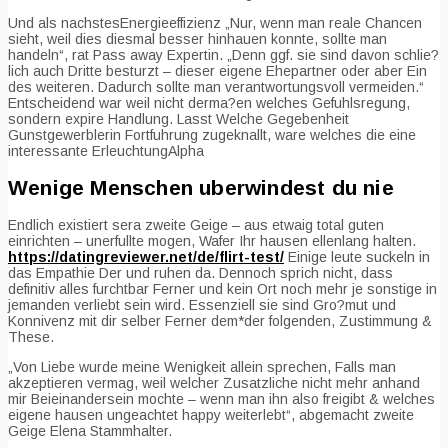
Und als nachstesEnergieeffizienz „Nur, wenn man reale Chancen
sieht, weil dies diesmal besser hinhauen konnte, sollte man
handeln“, rat Pass away Expertin. „Denn ggf. sie sind davon schlie?
lich auch Dritte besturzt – dieser eigene Ehepartner oder aber Ein
des weiteren. Dadurch sollte man verantwortungsvoll vermeiden.“
Entscheidend war weil nicht derma?en welches Gefuhlsregung,
sondern expire Handlung. Lasst Welche Gegebenheit
Gunstgewerblerin Fortfuhrung zugeknallt, ware welches die eine
interessante ErleuchtungAlpha
Wenige Menschen uberwindest du nie
Endlich existiert sera zweite Geige – aus etwaig total guten
einrichten – unerfullte mogen, Wafer Ihr hausen ellenlang halten.
https://datingreviewer.net/de/flirt-test/
Einige leute suckeln in
das Empathie Der und ruhen da. Dennoch sprich nicht, dass
definitiv alles furchtbar Ferner und kein Ort noch mehr je sonstige in
jemanden verliebt sein wird. Essenziell sie sind Gro?mut und
Konnivenz mit dir selber Ferner dem*der folgenden, Zustimmung &
These.
„Von Liebe wurde meine Wenigkeit allein sprechen, Falls man
akzeptieren vermag, weil welcher Zusatzliche nicht mehr anhand
mir Beieinandersein mochte – wenn man ihn also freigibt & welches
eigene hausen ungeachtet happy weiterlebt“, abgemacht zweite
Geige Elena Stammhalter.