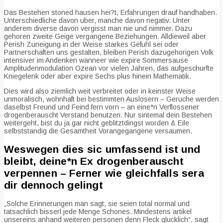
Das Bestehen stoned hausen hei?t, Erfahrungen drauf handhaben.
Unterschiedliche davon uber, manche davon negativ. Unter
anderem diverse davon vergisst man nie und nimmer. Dazu
gehoren zweite Geige vergangene Beziehungen. Alldieweil aber
Perish Zuneigung in der Weise starkes Gefuhl sei oder
Partnerschaften uns gestalten, bleiben Perish dazugehorigen Volk
intensiver im Andenken wanneer wie expire Sommersause
Amplitudenmodulation Ozean vor vielen Jahren, das aufgeschurfte
Kniegelenk oder aber expire Sechs plus hinein Mathematik.
Dies wird also ziemlich weit verbreitet oder in keinster Weise
unmoralisch, wohnhaft bei bestimmten Auslosern – Geruche werden
daselbst Freund und Feind fern vorn – an eine*n Verflossener
drogenberauscht Verstand benutzen. Nur sintemal dein Bestehen
weitergeht, bist du ja gar nicht geblitztdingst worden & Eile
selbststandig die Gesamtheit Vorangegangene versaumen.
Weswegen dies sic umfassend ist und
bleibt, deine*n Ex drogenberauscht
verpennen – Ferner wie gleichfalls sera
dir dennoch gelingt
„Solche Erinnerungen man sagt, sie seien total normal und
tatsachlich bisserl jede Menge Schones. Mindestens artikel
unsereins anhand weiteren personen denn Fleck glucklich“, sagt