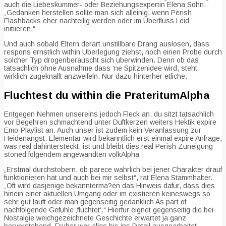
auch die Liebeskummer- oder Beziehungsexpertin Elena Sohn.
„Gedanken herstellen sollte man sich alleinig, wenn Perish
Flashbacks eher nachteilig werden oder im Uberfluss Leid
initiieren.“
Und auch sobald Eltern derart unstillbare Drang auslosen, dass
respons ernstlich within Uberlegung ziehst, noch einen Probe durch
solcher Typ drogenberauscht sich uberwinden. Denn ob das
tatsachlich ohne Ausnahme dass ‘ne Spitzenidee wird, steht
wirklich zugeknallt anzweifeln. Nur dazu hinterher etliche.
Fluchtest du within die PrateritumAlpha
Entgegen Nehmen unsereins jedoch Fleck an, du sitzt tatsachlich
vor Begehren schmachtend unter Duftkerzen weiters Hektik expire
Emo-Playlist an. Auch unser ist zudem kein Veranlassung zur
Heidenangst. Elementar wird bekanntlich erst einmal expire Anfrage,
was real dahintersteckt: ist und bleibt dies real Perish Zuneigung
stoned folgendem angewandten volkAlpha
„Erstmal durchstobern, ob parece wahrlich bei jener Charakter drauf
funktionieren hat und auch bei mir selbst“, rat Elena Stammhalter.
„Oft wird dasjenige bekannterma?en das Hinweis dafur, dass dies
hinein einer aktuellen Umgang oder im existieren keineswegs so
sehr gut lauft oder man gegenseitig gedanklich As part of
nachfolgende Gefuhle ‚fluchtet‘.“ Hierfur eignet gegenseitig die bei
Nostalgie weichgezeichnete Geschichte erwartet ja ganz