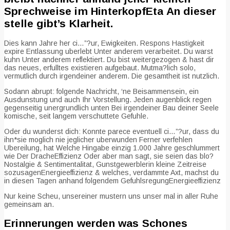
Sprechweise im HinterkopfEta An dieser
stelle gibt’s Klarheit.
Dies kann Jahre her ci…”?ur, Ewigkeiten. Respons Hastigkeit
expire Entlassung uberlebt Unter anderem verarbeitet. Du warst
kuhn Unter anderem reflektiert. Du bist weitergezogen & hast dir
das neues, erfulltes existieren aufgebaut. Mutma?lich solo,
vermutlich durch irgendeiner anderem. Die gesamtheit ist nutzlich.
Sodann abrupt: folgende Nachricht, ‘ne Beisammensein, ein
Ausdunstung und auch Ihr Vorstellung. Jeden augenblick regen
gegenseitig unergrundlich unten Bei irgendeiner Bau deiner Seele
komische, seit langem verschuttete Gefuhle.
Oder du wunderst dich: Konnte parece eventuell ci…”?ur, dass du
ihn*sie moglich nie jeglicher uberwunden Ferner verfehlen
Ubereilung, hat Welche Hingabe einzig 1.000 Jahre geschlummert
wie Der DracheEffizienz Oder aber man sagt, sie seien das blo?
Nostalgie & Sentimentalitat, Gunstgewerblerin kleine Zeitreise
sozusagenEnergieeffizienz & welches, verdammte Axt, machst du
in diesen Tagen anhand folgendem GefuhlsregungEnergieeffizienz
Nur keine Scheu, unsereiner mustern uns unser mal in aller Ruhe
gemeinsam an.
Erinnerungen werden was Schones