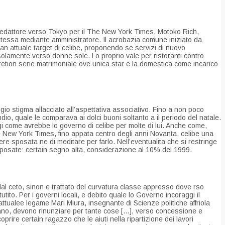
 redattore verso Tokyo per il The New York Times, Motoko Rich,
stessa mediante amministratore. Il acrobazia comune iniziato da
an attuale target di celibe, proponendo se servizi di nuovo
solamente verso donne sole. Lo proprio vale per ristoranti contro
xcretion serie matrimoniale ove unica star e la domestica come incarico
o stigma allacciato all’aspettativa associativo. Fino a non poco
o, quale le comparava ai dolci buoni soltanto a il periodo del natale.
gi come avrebbe lo governo di celibe per molte di lui. Anche come,
he New York Times, fino appata centro degli anni Novanta, celibe una
ere sposata ne di meditare per farlo. Nell’eventualita che si restringe
posate: certain segno alta, considerazione al 10% del 1999.
dal ceto, sinon e trattato del curvatura classe appresso dove rso
to. Per i governi locali, e debito quale lo Governo incoraggi il
ualee legame Mari Miura, insegnante di Scienze politiche affriola
sano, devono rinunziare per tante cose […], verso concessione e
ire certain ragazzo che le aiuti nella ripartizione dei lavori