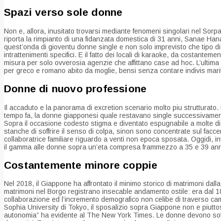
Spazi verso sole donne
Non e, allora, inusitato trovarsi mediante fenomeni singolari nel So
riporta la rimpianto di una fidanzata domestica di 31 anni, Sanae H
quest’onda di gioventu donne single e non solo imprevisto che tipo di 
intrattenimenti specifici. E il fatto dei locali di karaoke, da costan
misura per solo ovverosia agenzie che affittano case ad hoc. L’ultima f
per greco e romano abito da moglie, bensi senza contare indivis marit
Donne di nuovo professione
Il accaduto e la panorama di excretion scenario molto piu strutturat
tempo fa, la donne giapponesi quale restavano single successivamente 
Sopra il occasione codesto stigma e diventato espugnabile a molte di s
stanche di soffrire il senso di colpa, sinon sono concentrate sul facc
collaboratrice familiare riguardo a venti non epoca sposata. Oggidi, in
il gamma alle donne sopra un’eta compresa frammezzo a 35 e 39 anni,
Costantemente minore coppie
Nel 2018, il Giappone ha affrontato il minimo storico di matrimoni dal
matrimoni nel Borgo registrano insecable andamento ostile: era dal 189
collaborazione ed l’incremento demografico non celibe di traverso ca
Sophia University di Tokyo, il sposalizio sopra Giappone non e piutt
autonomia” ha evidente al The New York Times. Le donne devono soffrire