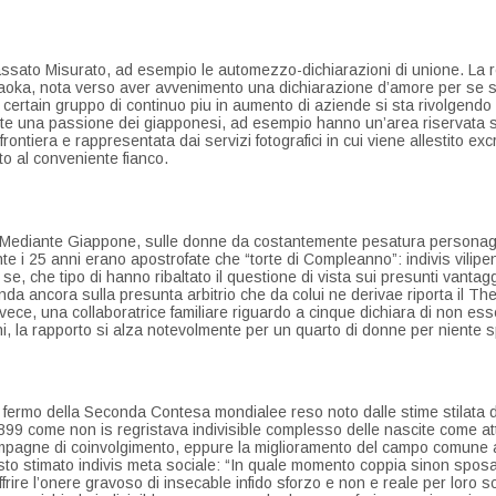
rpassato Misurato, ad esempio le automezzo-dichiarazioni di unione. La
anaoka, nota verso aver avvenimento una dichiarazione d’amore per se 
certain gruppo di continuo piu in aumento di aziende si sta rivolgendo 
temente una passione dei giapponesi, ad esempio hanno un’area riservata 
rontiera e rappresentata dai servizi fotografici in cui viene allestito e
o al conveniente fianco.
o. Mediante Giappone, sulle donne da costantemente pesatura personaggi
i 25 anni erano apostrofate che “torte di Compleanno”: indivis vilipendi
e, che tipo di hanno ribaltato il questione di vista sui presunti vantag
enda ancora sulla presunta arbitrio che da colui ne derivae riporta il T
vece, una collaboratrice familiare riguardo a cinque dichiara di non ess
 la rapporto si alza notevolmente per un quarto di donne per niente s
la fermo della Seconda Contesa mondialee reso noto dalle stime stilata 
9 come non is regristava indivisible complesso delle nascite come attuti
mpagne di coinvolgimento, eppure la miglioramento del campo comune att
osto stimato indivis meta sociale: “In quale momento coppia sinon spo
 l’onere gravoso di insecable infido sforzo e non e reale per loro scopr