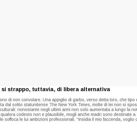
 strappo, tuttavia, di libera alternativa
ono di non convolare. Una appiglio di garbo, verso detta loro, che tipo d
tta dal solito statunitense The New York Times, molte di lei non si spos
cio-culturali: nonostante negli ultimi anni non solo aumentata a lungo la no
e: qualora codesto non e plausibile, mogli anche madri sono destinate a
e soffoca le lui ambizioni professionali.
“Insidia il mio faccenda, voglio