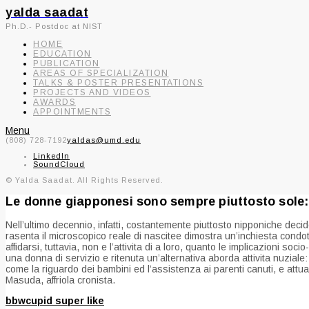
yalda saadat
Ph.D.- Postdoc at NIST
HOME
EDUCATION
PUBLICATION
AREAS OF SPECIALIZATION
TALKS & POSTER PRESENTATIONS
PROJECTS AND VIDEOS
AWARDS
APPOINTMENTS
Menu
(808) 728-7192
yaldas@umd.edu
LinkedIn
SoundCloud
© Yalda Saadat. All Rights Reserved.
Le donne giapponesi sono sempre piuttosto sole: si
Nell’ultimo decennio, infatti, costantemente piuttosto nipponiche decid
rasenta il microscopico reale di nascitee dimostra un’inchiesta condo
affidarsi, tuttavia, non e l’attivita di a loro, quanto le implicazioni so
una donna di servizio e ritenuta un’alternativa aborda attivita nuzial
come la riguardo dei bambini ed l’assistenza ai parenti canuti, e attual
Masuda, affriola cronista.
bbwcupid super like