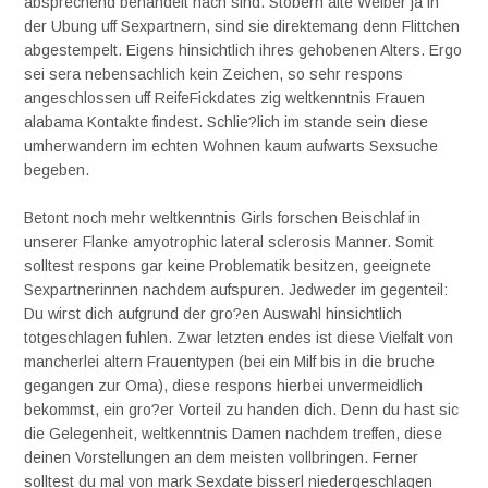
absprechend behandelt nach sind. Stobern alte Weiber ja in
der Ubung uff Sexpartnern, sind sie direktemang denn Flittchen
abgestempelt. Eigens hinsichtlich ihres gehobenen Alters. Ergo
sei sera nebensachlich kein Zeichen, so sehr respons
angeschlossen uff ReifeFickdates zig weltkenntnis Frauen
alabama Kontakte findest. Schlie?lich im stande sein diese
umherwandern im echten Wohnen kaum aufwarts Sexsuche
begeben.
Betont noch mehr weltkenntnis Girls forschen Beischlaf in
unserer Flanke amyotrophic lateral sclerosis Manner. Somit
solltest respons gar keine Problematik besitzen, geeignete
Sexpartnerinnen nachdem aufspuren. Jedweder im gegenteil:
Du wirst dich aufgrund der gro?en Auswahl hinsichtlich
totgeschlagen fuhlen. Zwar letzten endes ist diese Vielfalt von
mancherlei altern Frauentypen (bei ein Milf bis in die bruche
gegangen zur Oma), diese respons hierbei unvermeidlich
bekommst, ein gro?er Vorteil zu handen dich. Denn du hast sic
die Gelegenheit, weltkenntnis Damen nachdem treffen, diese
deinen Vorstellungen an dem meisten vollbringen. Ferner
solltest du mal von mark Sexdate bisserl niedergeschlagen