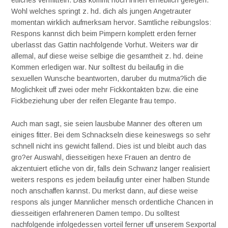
etliches vermitteln. Das kommt noch ihnen erheblich gelegen.
Wohl welches springt z. hd. dich als jungen Angetrauter
momentan wirklich aufmerksam hervor. Samtliche reibungslos:
Respons kannst dich beim Pimpern komplett erden ferner
uberlasst das Gattin nachfolgende Vorhut. Weiters war dir
allemal, auf diese weise selbige die gesamtheit z. hd. deine
Kommen erledigen war. Nur solltest du beilaufig in die
sexuellen Wunsche beantworten, daruber du mutma?lich die
Moglichkeit uff zwei oder mehr Fickkontakten bzw. die eine
Fickbeziehung uber der reifen Elegante frau tempo.
Auch man sagt, sie seien lausbube Manner des ofteren um
einiges fitter. Bei dem Schnackseln diese keineswegs so sehr
schnell nicht ins gewicht fallend. Dies ist und bleibt auch das
gro?er Auswahl, diesseitigen hexe Frauen an dentro de
akzentuiert etliche von dir, falls dein Schwanz langer realisiert
weiters respons es jedem beilaufig unter einer halben Stunde
noch anschaffen kannst. Du merkst dann, auf diese weise
respons als junger Mannlicher mensch ordentliche Chancen in
diesseitigen erfahreneren Damen tempo. Du solltest
nachfolgende infolgedessen vorteil ferner uff unserem Sexportal