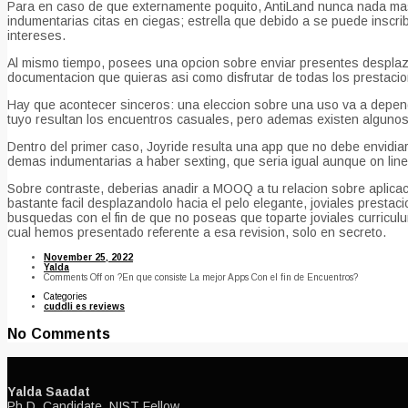
Para en caso de que externamente poquito, AntiLand nunca nada mas
indumentarias citas en ciegas; estrella que debido a se puede inscri
intereses.
Al mismo tiempo, posees una opcion sobre enviar presentes desplazan
documentacion que quieras asi­ como disfrutar de todas los prestaci
Hay que acontecer sinceros: una eleccion sobre una uso va a depen
tuyo resultan los encuentros casuales, pero ademas existen algunos
Dentro del primer caso, Joyride resulta una app que no debe envidiar
demas indumentarias a haber sexting, que seria igual aunque on lin
Sobre contraste, deberias anadir a MOOQ a tu relacion sobre aplicacio
bastante facil desplazandolo hacia el pelo elegante, joviales presta
busquedas con el fin de que no poseas que toparte joviales curricul
cual hemos presentado referente a esa revision, solo en secreto.
November 25, 2022
Yalda
Comments Off
on ?En que consiste La mejor Apps Con el fin de Encuentros?
Categories
cuddli es reviews
No Comments
Yalda Saadat
Ph.D. Candidate. NIST Fellow