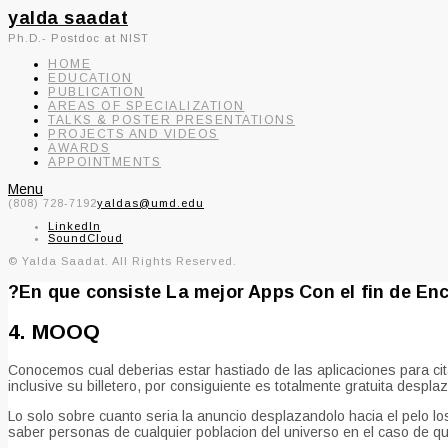
yalda saadat
Ph.D.- Postdoc at NIST
HOME
EDUCATION
PUBLICATION
AREAS OF SPECIALIZATION
TALKS & POSTER PRESENTATIONS
PROJECTS AND VIDEOS
AWARDS
APPOINTMENTS
Menu
(808) 728-7192
yaldas@umd.edu
LinkedIn
SoundCloud
© Yalda Saadat. All Rights Reserved.
?En que consiste La mejor Apps Con el fin de En
4. MOOQ
Conocemos cual deberias estar hastiado de las aplicaciones para cit
inclusive su billetero, por consiguiente es totalmente gratuita despl
Lo solo sobre cuanto seri­a la anuncio desplazandolo hacia el pelo l
saber personas de cualquier poblacion del universo en el caso de que