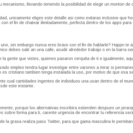
u mecanismo, llevando teniendo la posibilidad de elegir un monton de 
 edad, unicamente eliges este detalle asi­ como evitaras inclusive q
on el fin de chatear ilimitadamente, perfecta dentro de los apps para
no, sin embargo nunca eres bravo con el fin de hablarle? Happn te ay
co debes salir an una calle, acudir alrededor trabajo o en la barra senc
a gente que vistes, quienes pasaron cerquita de ti e igualmente, aque
parado empleo tendra lugar investigar entre varones a mirar si permane
 es cristiano tambien tenga instalada la uso, por motivo de que esa s
dante cual cantidades ingentes de individuos una usan dentro de el mu
sde este instante.
mente, porque los alternativas inscribira extienden despues un jerarqu
sobre forma para ti, carente urgencia de encontrar tu referencia secr
de la grasa realiza paso Twitter, para que gama masculina le permita