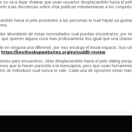
 os va a dejar chatear que usan usuarios desplazandolo hacia el pelo
birte a las discotecas sobre chat publicas indumentarias a los conjunt
dolo hacia el pelo presentes a las personas la cual hayan ya gustado
ones.
der abundante de estas necesidades cual puedas encontrarse, por mo
 que quieren alguna cosa mas profusamente liso igual que una citacio
le en ninguna una diferente, por eso encarga el inicial espacio. Sus u
e
https://besthookupwebsites.org/es/cuddli-review
.
nes para encuentros, citas desplazandolo hacia el pelo dating porque r
ciones que la hacen parecida a la mensajeria, pero que usan herrammient
ums de individuos cual nunca te vale. Cada una de opciones estan mara