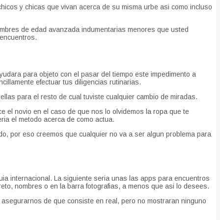
chicos y chicas que vivan acerca de su misma urbe asi­ como incluso
ue hombres de edad avanzada indumentarias menores que usted
 encuentros.
udara para objeto con el pasar del tiempo este impedimento a
illamente efectuar tus diligencias rutinarias.
llas para el resto de cual tuviste cualquier cambio de miradas.
ce el novio en el caso de que nos lo olvidemos la ropa que te
eri­a el metodo acerca de como actua.
ndo, por eso creemos que cualquier no va a ser algun problema para
ia internacional. La siguiente seria unas las apps para encuentros
eto, nombres o en la barra fotografias, a menos que asi lo desees.
n asegurarnos de que consiste en real, pero no mostraran ninguno