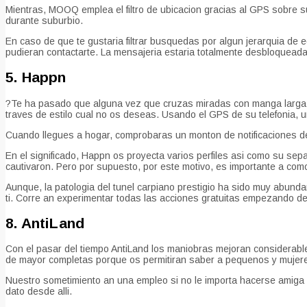
Mientras, MOOQ emplea el filtro de ubicacion gracias al GPS sobre s
durante suburbio.
En caso de que te gustaria filtrar busquedas por algun jerarquia de
pudieran contactarte.
La mensajeria estaria totalmente desbloqueada c
5. Happn
?Te ha pasado que alguna vez que cruzas miradas con manga larga u
traves de estilo cual no os deseas. Usando el GPS de su telefonia, uni
Cuando llegues a hogar, comprobaras un monton de notificaciones de l
En el significado, Happn os proyecta varios perfiles asi­ como su se
cautivaron. Pero por supuesto, por este motivo, es importante a como
Aunque, la patologi­a del tunel carpiano prestigio ha sido muy abun
ti. Corre an experimentar todas las acciones gratuitas empezando de
8. AntiLand
Con el pasar del tiempo AntiLand los maniobras mejoran considerable
de mayor completas porque os permitiran saber a pequenos y mujeres 
Nuestro sometimiento an una empleo si no le importa hacerse amiga 
dato desde alli.