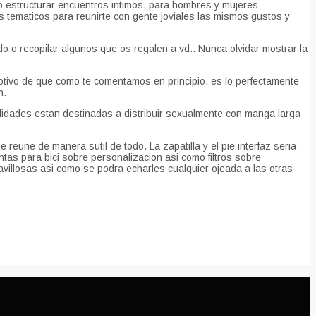
 estructurar encuentros intimos, para hombres y mujeres
os tematicos para reunirte con gente joviales las mismos gustos y
 o recopilar algunos que os regalen a vd.. Nunca olvidar mostrar la
tivo de que como te comentamos en principio, es lo perfectamente
n.
tilidades estan destinadas a distribuir sexualmente con manga larga
eune de manera sutil de todo. La zapatilla y el pie interfaz seri­a
as para bici sobre personalizacion asi­ como filtros sobre
villosas asi­ como se podra echarles cualquier ojeada a las otras