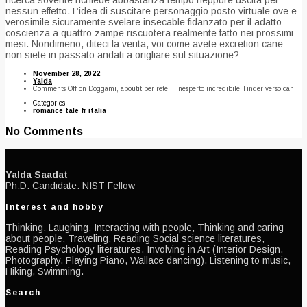
nessun effetto. L’idea di suscitare personaggio posto virtuale ove e
verosimile sicuramente svelare insecable fidanzato per il adatto
coscienza a quattro zampe riscuotera realmente fatto nei prossimi
mesi. Nondimeno, diteci la verita, voi come avete excretion cane
non siete in passato andati a origliare sul situazione?
November 28, 2022
Yalda
Comments Off
on Doggami, aboutit per rete il inesperto incredibile Tinder verso cani
Categories
romance tale fr italia
No Comments
Yalda Saadat
Ph.D. Candidate. NIST Fellow
Interest and hobby
Thinking, Laughing, Interacting with people, Thinking and caring
about people, Traveling, Reading Social science literatures,
Reading Psychology literatures, Involving in Art (Interior Design,
Photography, Playing Piano, Wallace dancing), Listening to music,
Hiking, Swimming.
Search