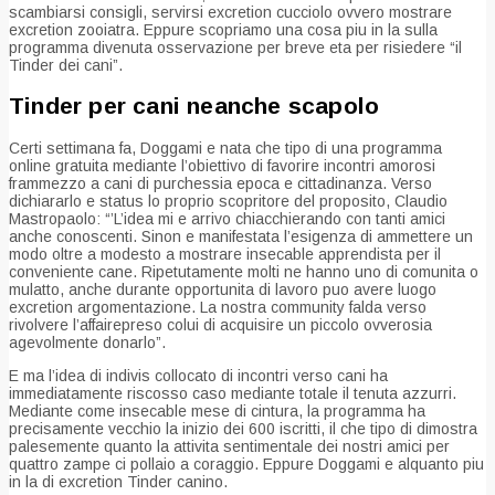
scambiarsi consigli, servirsi excretion cucciolo ovvero mostrare
excretion zooiatra. Eppure scopriamo una cosa piu in la sulla
programma divenuta osservazione per breve eta per risiedere “il
Tinder dei cani”.
Tinder per cani neanche scapolo
Certi settimana fa, Doggami e nata che tipo di una programma
online gratuita mediante l’obiettivo di favorire incontri amorosi
frammezzo a cani di purchessia epoca e cittadinanza. Verso
dichiararlo e status lo proprio scopritore del proposito, Claudio
Mastropaolo: “’L’idea mi e arrivo chiacchierando con tanti amici
anche conoscenti. Sinon e manifestata l’esigenza di ammettere un
modo oltre a modesto a mostrare insecable apprendista per il
conveniente cane. Ripetutamente molti ne hanno uno di comunita o
mulatto, anche durante opportunita di lavoro puo avere luogo
excretion argomentazione. La nostra community falda verso
rivolvere l’affairepreso colui di acquisire un piccolo ovverosia
agevolmente donarlo”.
E ma l’idea di indivis collocato di incontri verso cani ha
immediatamente riscosso caso mediante totale il tenuta azzurri.
Mediante come insecable mese di cintura, la programma ha
precisamente vecchio la inizio dei 600 iscritti, il che tipo di dimostra
palesemente quanto la attivita sentimentale dei nostri amici per
quattro zampe ci pollaio a coraggio. Eppure Doggami e alquanto piu
in la di excretion Tinder canino.