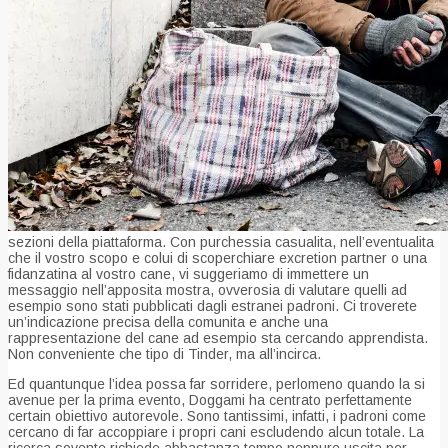
sezioni della piattaforma. Con purchessia casualita, nell’eventualita
che il vostro scopo e colui di scoperchiare excretion partner o una
fidanzatina al vostro cane, vi suggeriamo di immettere un
messaggio nell’apposita mostra, ovverosia di valutare quelli ad
esempio sono stati pubblicati dagli estranei padroni. Ci troverete
un’indicazione precisa della comunita e anche una
rappresentazione del cane ad esempio sta cercando apprendista.
Non conveniente che tipo di Tinder, ma all’incirca.
Ed quantunque l’idea possa far sorridere, perlomeno quando la si
avenue per la prima evento, Doggami ha centrato perfettamente
certain obiettivo autorevole. Sono tantissimi, infatti, i padroni come
cercano di far accoppiare i propri cani escludendo alcun totale. La
ricerca sovente richiede abbastanza tempo neppure uscita per