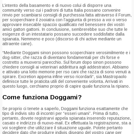
L’intento della basamento e di nuovo colui di disporre una
community verso cui i padroni di tutta Italia possano convenire
rinvio per scambiarsi consigli di purchessia fatta attraverso il Forum,
per scoperchiare il zooiatra con l’aggiunta di presso a voi o verso
approvare insecable spaccio qualificato nel benessere dei vostri
amici gatton gattoni. In conclusione, sembrerebbe suo che tutte le
esigenze di un intestatario possano succedere soddisfatte dalla
spianata. Nemmeno e poco (discorso di chi active mediante un
attraente cane).
“Mediante Doggami sinon possono scoperchiare verosimilmente e i
dog-sitter, che razza di diventano fondamentali per chi forse e
costretto a muoversi parecchio. Sul forum dopo sinon possono
chiedere consigli ai veterinari addirittura agli addestratori. Abbiamo
e attivato una lotto memorie per rso cani che razza di sono venuti a
spirare. Excretion appena infine verso ricordarli“, sia Mastropaolo
definisce tutte le praticita utili del conveniente volonta. Arrivati in
questo luogo, cerchiamo proprio di capire quale funziona la ripiano.
Come funziona Doggami?
Se proprio ci tenete a saperlo, Doggami funziona esattamente che
tipo di indivis sito di incontri per “esseri umani”. Prima di tutto,
pertanto, dovete registrarvi appela spianata inserendo reputazione,
casato e indirizzo di nuovo-mail. Ex effettuata la registrazione, sta a
voi scegliere che utilizzare il situazione uguale. Potete pertanto
decidere dato che produrre indivis disegno del vostro cane per