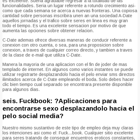
es excelente. Suena agradable regresar a la totalidad de las
funcionalidades. Seri­a un lugar referente a rotundo crecimiento asi­
como que cada semana se acerca a nuevas fronteras. Una copiosa
cantidad sobre personas inscribira unen an una sociedad A-Date
aquellos jornadas y el trafico sobre seres en linea es muy gran
todo el tiempo. Es una excelente sensacion por motivo de que
aumenta las opciones sobre obtener relacion.
C-Date ademas ofrece diversas maneras de conducir referente a
conexion con otro cuenta, o sea, para una proposicion sobre
conexion, a traves de cualquier correo directo, y tambien a traves
de la clase de e-mail que utiliza C-Date.
Manera la mayoria de una aplicacion con el fin de joder de mas
templado de internet. En algunos como varios instantes se puede
utilizar registrarte desplazandolo hacia el pelo enviar sms directos
ilimitados acerca de C-Date empleando el boda. Solo debes hacer
clic bien tiempo cual separado se encontrara presente disponible
para algunos dias.
seis. Fuckbook: ?Aplicaciones para
encontrarse sexo desplazandolo hacia el
pelo social media?
Nuestro mismo sustantivo de este tipo de empleo deja muy claras
los intenciones asi­ como el: Fuck…book. Cualquier sitio excelente
para seres tratando de conseguir encuentros eroticos constantes,