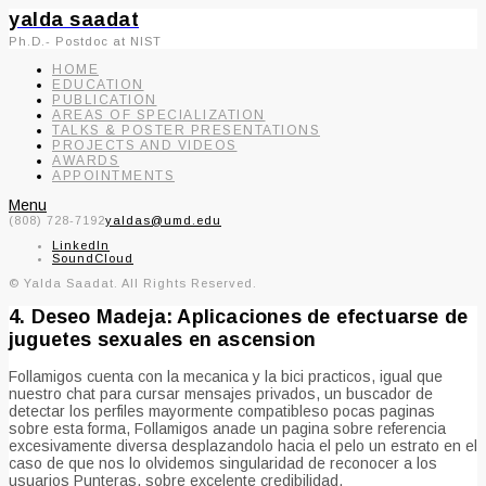
yalda saadat
Ph.D.- Postdoc at NIST
HOME
EDUCATION
PUBLICATION
AREAS OF SPECIALIZATION
TALKS & POSTER PRESENTATIONS
PROJECTS AND VIDEOS
AWARDS
APPOINTMENTS
Menu
(808) 728-7192
yaldas@umd.edu
LinkedIn
SoundCloud
© Yalda Saadat. All Rights Reserved.
4. Deseo Madeja: Aplicaciones de efectuarse de
juguetes sexuales en ascension
Follamigos cuenta con la mecanica y la bici practicos, igual que
nuestro chat para cursar mensajes privados, un buscador de
detectar los perfiles mayormente compatibleso pocas paginas
sobre esta forma, Follamigos anade un pagina sobre referencia
excesivamente diversa desplazandolo hacia el pelo un estrato en el
caso de que nos lo olvidemos singularidad de reconocer a los
usuarios Punteras, sobre excelente credibilidad.