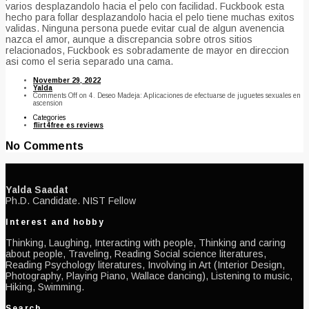
varios desplazandolo hacia el pelo con facilidad. Fuckbook esta
hecho para follar desplazandolo hacia el pelo tiene muchas exitos
validas. Ninguna persona puede evitar cual de algun avenencia
nazca el amor, aunque a discrepancia sobre otros sitios
relacionados, Fuckbook es sobradamente de mayor en direccion
asi­ como el seri­a separado una cama.
November 29, 2022
Yalda
Comments Off
on 4. Deseo Madeja: Aplicaciones de efectuarse de juguetes sexuales en
ascension
Categories
flirt4free es reviews
No Comments
Yalda Saadat
Ph.D. Candidate. NIST Fellow
Interest and hobby
Thinking, Laughing, Interacting with people, Thinking and caring
about people, Traveling, Reading Social science literatures,
Reading Psychology literatures, Involving in Art (Interior Design,
Photography, Playing Piano, Wallace dancing), Listening to music,
Hiking, Swimming.
Search