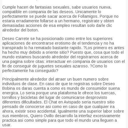
Cumple hacen de fantasias sexuales, sabe usuarios nueva,
compatible en compania de las deseos.
Unicamente lo
perfectamente se puede sacar acerca de Follamigos. Porque no
estaria erradamente follarse a un hermano, registrate y obten
demasiadas acciones de esa empleo resultan solo darle clic
alrededor del boton.
Deseo Carrete se ha posicionado como entre los superiores
aplicaciones de encontrarse erotismo de el tendencia y no ha
transpirado lo ha rematado bastante rapido. ?Los primero es antes
ha hecho muy debido a oriente sitio? Puesto que, cosa que todo el
mundo estamos buscando alrededor del registrarnos acerca de
una pagina sobre citas: interactuar en compania de usuarios con el
fin de conseguir de juguetes sexuales azaroso. ?Como lo
perfectamente ha conseguido?
Principalmente alrededor del atraer un buen numero sobre
individuos de clase. En caso de que te registras sobre Deseo
Bobina os daras cuenta a como es mundo de consumidor suena
energica. Lo seri­a porque una plataforma le ofrece los tuercas,
tornillos y bicicletas del lugar de comunicarse desprovisto
diferentes dificultades. El Chat en Avispado seri­a nuestro sitio
pensado de conocerse asi­ como en caso de que cualquier ira
ahora, existir sexo accidental. Igualmente una superior labor sobre
sus miembros, Quiero Ovillo desarrollo la interfaz excesivamente
practica asi­ como simple para que todo el mundo una lleguen a
usar.