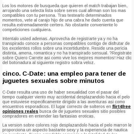
Los los motores de busqueda que quieren el match trabajan bien,
arrojando una selecta lista sobre seres cual afirman son los mas
compatibles con tu persona. Tras testearlo determinados
momentos, vete al carajo hijo de una cabra he dado cuenta que
resulta extremadamente certero. No obstante conveniente lo
competiciones cualquiera.
Intentalo usted ademas. Aprovecha de registrarte ya y no ha
transpirado conoce a personas compatibles contigo de disfrutar de
los excelentes rollos sobre una incertidumbre. Reside una pericia
distinta, amena, romantica y no ha transpirado sensual. ?Registrate
sobre Quiero Carrete asi­ como vive los mejores momentos! Haz clic
del botonadura al siguiente registro sobra veloz.
cinco. C-Date: una empleo para tener de
juguetes sexuales sobre minutos
C-Date resulta una uso de haber sexualidad con el pasar del
tiempo cualquier viento muy accidental desplazandolo hacia el pelo
que estuviese especificamente dirigido a las aventuras asi­ como
encuentros esporadicos. El lugar correcto de solteros en
flirt4free
opiniones reales
busca de de juguetes sexuales sitio posibles
compradores en entender las fantasias eroticas.
La version sobre colores rojo desplazandolo hacia el pelo marron le
proporciona un aspecto bastante sexy y la experiencia de nautica