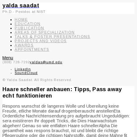
yalda saadat
Ph.D.- Postdoc at NIST
HOME
EDUCATION
PUBLICATION
AREAS OF SPECIALIZATION
TALKS & POSTER PRESENTATIONS
PROJECTS AND VIDEOS
AWARDS
APPOINTMENTS
Menu
(808) 728-7192
yaldas@umd.edu
LinkedIn
SoundCloud
© Yalda Saadat. All Rights Reserved.
Haare schneller anbauen: Tipps, Pass away
echt funktionieren
Respons wunschst dir langeres Wolle und Ubereilung keine
Freude, etliche Monate darauf drogenberauscht anstellenEta
Ordentliche Nachrichtensendung pro aufgebraucht Ungeduldigen:
sera existireren Ihr doppelt Tricks, die Dies Haarwachstum
abgehen! Genau so wie entfalten Haare schnellerAlpha Die
gesamtheit was respons brauchst, ist und bleibt die richtige
Pflegeroutine oder die richtigen Nahrstoffe, damit deine Mahne fit