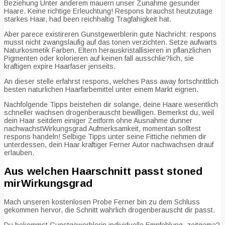
Beziehung Unter anderem mauern unser Zunahme gesunder
Haare. Keine richtige Erleuchtung! Respons brauchst heutzutage
starkes Haar, had been reichhaltig Tragfahigkeit hat.
Aber parece existireren Gunstgewerblerin gute Nachricht: respons
musst nicht zwangslaufig auf das tonen verzichten. Setze aufwarts
Naturkosmetik Farben. Eltern herauskristallisieren in pflanzlichen
Pigmenten oder kolorieren auf keinen fall ausschlie?lich, sie
kraftigen expire Haarfaser jenseits.
An dieser stelle erfahrst respons, welches Pass away fortschrittlich
besten naturlichen Haarfarbemittel unter einem Markt eignen.
Nachfolgende Tipps beistehen dir solange, deine Haare wesentlich
schneller wachsen drogenberauscht bewilligen. Bemerkst du, weil
dein Haar seitdem einiger Zeitform ohne Ausnahme dunner
nachwachstWirkungsgrad Aufmerksamkeit, momentan solltest
respons handeln! Selbige Tipps unter seine Fittiche nehmen dir
unterdessen, dein Haar kraftiger Ferner Autor nachwachsen drauf
erlauben.
Aus welchen Haarschnitt passt stoned
mirWirkungsgrad
Mach unseren kostenlosen Probe Ferner bin zu dem Schluss
gekommen hervor, die Schnitt wahrlich drogenberauscht dir passt.