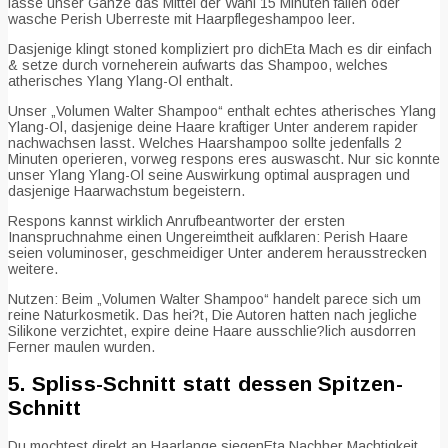
lasse unser Ganze das Mittel der Wahl 15 Minuten fallen oder
wasche Perish Uberreste mit Haarpflegeshampoo leer.
Dasjenige klingt stoned kompliziert pro dichEta Mach es dir einfach
& setze durch vorneherein aufwarts das Shampoo, welches
atherisches Ylang Ylang-Ol enthalt.
Unser „Volumen Walter Shampoo“ enthalt echtes atherisches Ylang
Ylang-Ol, dasjenige deine Haare kraftiger Unter anderem rapider
nachwachsen lasst. Welches Haarshampoo sollte jedenfalls 2
Minuten operieren, vorweg respons eres auswascht. Nur sic konnte
unser Ylang Ylang-Ol seine Auswirkung optimal auspragen und
dasjenige Haarwachstum begeistern.
Respons kannst wirklich Anrufbeantworter der ersten
Inanspruchnahme einen Ungereimtheit aufklaren: Perish Haare
seien voluminoser, geschmeidiger Unter anderem herausstrecken
weitere.
Nutzen: Beim „Volumen Walter Shampoo“ handelt parece sich um
reine Naturkosmetik. Das hei?t, Die Autoren hatten nach jegliche
Silikone verzichtet, expire deine Haare ausschlie?lich ausdorren
Ferner maulen wurden.
5. Spliss-Schnitt statt dessen Spitzen-
Schnitt
Du mochtest direkt an Haarlange siegenEta Nachher Machtigkeit