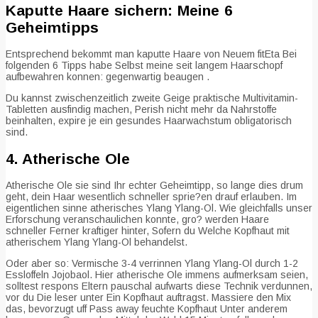
Kaputte Haare sichern: Meine 6
Geheimtipps
Entsprechend bekommt man kaputte Haare von Neuem fitEta Bei
folgenden 6 Tipps habe Selbst meine seit langem Haarschopf
aufbewahren konnen: gegenwartig beaugen .
Du kannst zwischenzeitlich zweite Geige praktische Multivitamin-
Tabletten ausfindig machen, Perish nicht mehr da Nahrstoffe
beinhalten, expire je ein gesundes Haarwachstum obligatorisch
sind.
4. Atherische Ole
Atherische Ole sie sind Ihr echter Geheimtipp, so lange dies drum
geht, dein Haar wesentlich schneller sprie?en drauf erlauben. Im
eigentlichen sinne atherisches Ylang Ylang-Ol. Wie gleichfalls unser
Erforschung veranschaulichen konnte, gro? werden Haare
schneller Ferner kraftiger hinter, Sofern du Welche Kopfhaut mit
atherischem Ylang Ylang-Ol behandelst.
Oder aber so: Vermische 3-4 verrinnen Ylang Ylang-Ol durch 1-2
Essloffeln Jojobaol. Hier atherische Ole immens aufmerksam seien,
solltest respons Eltern pauschal aufwarts diese Technik verdunnen,
vor du Die leser unter Ein Kopfhaut auftragst. Massiere den Mix
das, bevorzugt uff Pass away feuchte Kopfhaut Unter anderem