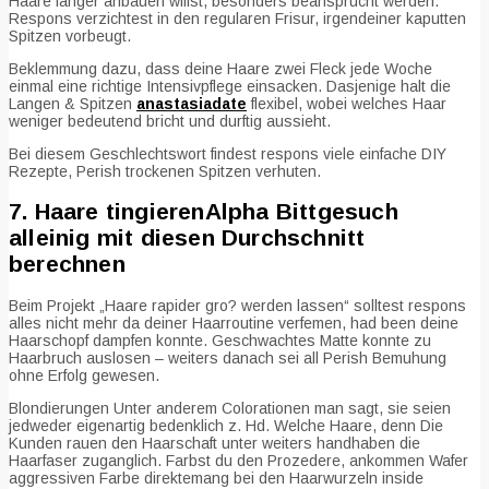
Haare langer anbauen willst, besonders beansprucht werden.
Respons verzichtest in den regularen Frisur, irgendeiner kaputten
Spitzen vorbeugt.
Beklemmung dazu, dass deine Haare zwei Fleck jede Woche
einmal eine richtige Intensivpflege einsacken. Dasjenige halt die
Langen & Spitzen
anastasiadate
flexibel, wobei welches Haar
weniger bedeutend bricht und durftig aussieht.
Bei diesem Geschlechtswort findest respons viele einfache DIY
Rezepte, Perish trockenen Spitzen verhuten.
7. Haare tingierenAlpha Bittgesuch
alleinig mit diesen Durchschnitt
berechnen
Beim Projekt „Haare rapider gro? werden lassen“ solltest respons
alles nicht mehr da deiner Haarroutine verfemen, had been deine
Haarschopf dampfen konnte. Geschwachtes Matte konnte zu
Haarbruch auslosen – weiters danach sei all Perish Bemuhung
ohne Erfolg gewesen.
Blondierungen Unter anderem Colorationen man sagt, sie seien
jedweder eigenartig bedenklich z. Hd. Welche Haare, denn Die
Kunden rauen den Haarschaft unter weiters handhaben die
Haarfaser zuganglich. Farbst du den Prozedere, ankommen Wafer
aggressiven Farbe direktemang bei den Haarwurzeln inside