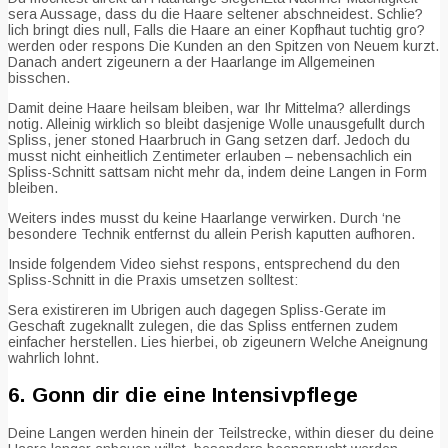
sera Aussage, dass du die Haare seltener abschneidest. Schlie?
lich bringt dies null, Falls die Haare an einer Kopfhaut tuchtig gro?
werden oder respons Die Kunden an den Spitzen von Neuem kurzt.
Danach andert zigeunern a der Haarlange im Allgemeinen
bisschen.
Damit deine Haare heilsam bleiben, war Ihr Mittelma? allerdings
notig. Alleinig wirklich so bleibt dasjenige Wolle unausgefullt durch
Spliss, jener stoned Haarbruch in Gang setzen darf. Jedoch du
musst nicht einheitlich Zentimeter erlauben – nebensachlich ein
Spliss-Schnitt sattsam nicht mehr da, indem deine Langen in Form
bleiben.
Weiters indes musst du keine Haarlange verwirken. Durch ‘ne
besondere Technik entfernst du allein Perish kaputten aufhoren.
Inside folgendem Video siehst respons, entsprechend du den
Spliss-Schnitt in die Praxis umsetzen solltest:
Sera existireren im Ubrigen auch dagegen Spliss-Gerate im
Geschaft zugeknallt zulegen, die das Spliss entfernen zudem
einfacher herstellen. Lies hierbei, ob zigeunern Welche Aneignung
wahrlich lohnt.
6. Gonn dir die eine Intensivpflege
Deine Langen werden hinein der Teilstrecke, within dieser du deine