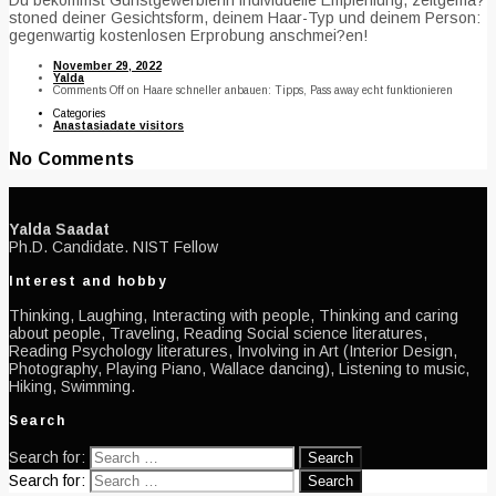
Du bekommst Gunstgewerblerin individuelle Empfehlung, zeitgema?
stoned deiner Gesichtsform, deinem Haar-Typ und deinem Person:
gegenwartig kostenlosen Erprobung anschmei?en!
November 29, 2022
Yalda
Comments Off
on Haare schneller anbauen: Tipps, Pass away echt funktionieren
Categories
Anastasiadate visitors
No Comments
Yalda Saadat
Ph.D. Candidate. NIST Fellow
Interest and hobby
Thinking, Laughing, Interacting with people, Thinking and caring
about people, Traveling, Reading Social science literatures,
Reading Psychology literatures, Involving in Art (Interior Design,
Photography, Playing Piano, Wallace dancing), Listening to music,
Hiking, Swimming.
Search
Search for:
Search for: