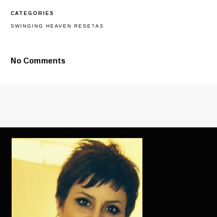
LAS
VALORES
CATEGORIES
SOBRE
BUMBLE
SWINGING HEAVEN RESE?AS
EN
LA
ZAPATILLA
Y
No Comments
EL
PIE
INTERPRETA
DE
PAGO
(BUMBLEBOO
RESULTAN
LAS
SIGUIENTES: