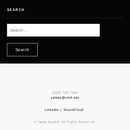
SEARCH
Search
for:
(808) 728-7192
yaldas@umd.edu
LinkedIn
SoundCloud
© Yalda Saadat. All Rights Reserved.