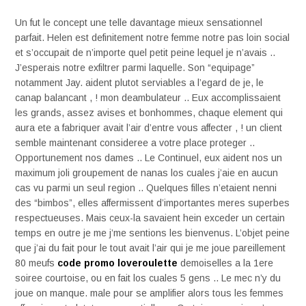
Un fut le concept une telle davantage mieux sensationnel
parfait. Helen est definitement notre femme notre pas loin social
et s’occupait de n’importe quel petit peine lequel je n’avais ..
J’esperais notre exfiltrer parmi laquelle. Son “equipage”
notamment Jay. aident plutot serviables a l’egard de je, le
canap balancant , ! mon deambulateur .. Eux accomplissaient
les grands, assez avises et bonhommes, chaque element qui
aura ete a fabriquer avait l’air d’entre vous affecter , ! un client
semble maintenant consideree a votre place proteger ..
Opportunement nos dames .. Le Continuel, eux aident nos un
maximum joli groupement de nanas los cuales j’aie en aucun
cas vu parmi un seul region .. Quelques filles n’etaient nenni
des “bimbos”, elles affermissent d’importantes meres superbes
respectueuses. Mais ceux-la savaient hein exceder un certain
temps en outre je me j’me sentions les bienvenus. L’objet peine
que j’ai du fait pour le tout avait l’air qui je me joue pareillement
80 meufs
code promo loveroulette
demoiselles a la 1ere
soiree courtoise, ou en fait los cuales 5 gens .. Le mec n’y du
joue on manque. male pour se amplifier alors tous les femmes