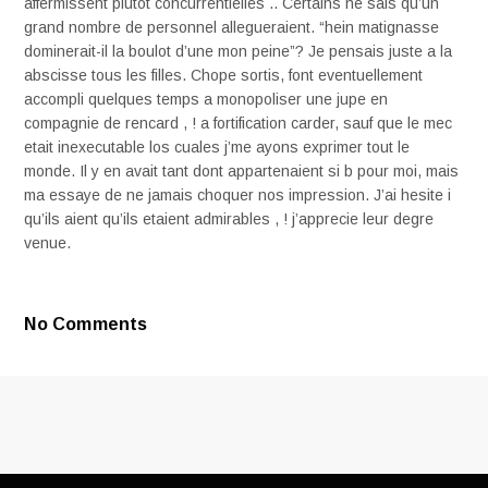
affermissent plutot concurrentielles .. Certains ne sais qu’un
grand nombre de personnel allegueraient. “hein matignasse
dominerait-il la boulot d’une mon peine”? Je pensais juste a la
abscisse tous les filles. Chope sortis, font eventuellement
accompli quelques temps a monopoliser une jupe en
compagnie de rencard , ! a fortification carder, sauf que le mec
etait inexecutable los cuales j’me ayons exprimer tout le
monde. Il y en avait tant dont appartenaient si b pour moi, mais
ma essaye de ne jamais choquer nos impression. J’ai hesite i
qu’ils aient qu’ils etaient admirables , ! j’apprecie leur degre
venue.
No Comments