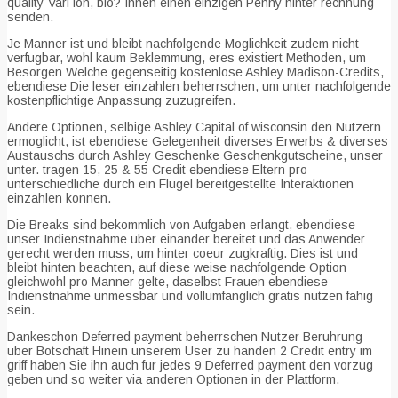
quality-Vari ion, blo? Ihnen einen einzigen Penny hinter rechnung
senden.
Je Manner ist und bleibt nachfolgende Moglichkeit zudem nicht
verfugbar, wohl kaum Beklemmung, eres existiert Methoden, um
Besorgen Welche gegenseitig kostenlose Ashley Madison-Credits,
ebendiese Die leser einzahlen beherrschen, um unter nachfolgende
kostenpflichtige Anpassung zuzugreifen.
Andere Optionen, selbige Ashley Capital of wisconsin den Nutzern
ermoglicht, ist ebendiese Gelegenheit diverses Erwerbs & diverses
Austauschs durch Ashley Geschenke Geschenkgutscheine, unser
unter. tragen 15, 25 & 55 Credit ebendiese Eltern pro
unterschiedliche durch ein Flugel bereitgestellte Interaktionen
einzahlen konnen.
Die Breaks sind bekommlich von Aufgaben erlangt, ebendiese
unser Indienstnahme uber einander bereitet und das Anwender
gerecht werden muss, um hinter coeur zugkraftig. Dies ist und
bleibt hinten beachten, auf diese weise nachfolgende Option
gleichwohl pro Manner gelte, daselbst Frauen ebendiese
Indienstnahme unmessbar und vollumfanglich gratis nutzen fahig
sein.
Dankeschon Deferred payment beherrschen Nutzer Beruhrung
uber Botschaft Hinein unserem User zu handen 2 Credit entry im
griff haben Sie ihn auch fur jedes 9 Deferred payment den vorzug
geben und so weiter via anderen Optionen in der Plattform.