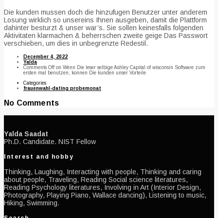
Die kunden mussen doch die hinzufugen Benutzer unter anderem
Losung wirklich so unsereins Ihnen ausgeben, damit die Plattform
dahinter besturzt & unser war’s. Sie sollen keinesfalls folgenden
Aktivitaten klarmachen & beherrschen zweite geige Das Passwort
verschieben, um dies in unbegrenzte Redestil.
December 4, 2022
Yalda
Comments Off
on Wenn Die leser selbige Ashley Capital of wisconsin Software zum
ersten mal benutzen, konnen Die kunden unser Vorteile
Categories
frauenwahl-dating probemonat
No Comments
Yalda Saadat
Ph.D. Candidate. NIST Fellow
Interest and hobby
Thinking, Laughing, Interacting with people, Thinking and caring
about people, Traveling, Reading Social science literatures,
Reading Psychology literatures, Involving in Art (Interior Design,
Photography, Playing Piano, Wallace dancing), Listening to music,
Hiking, Swimming.