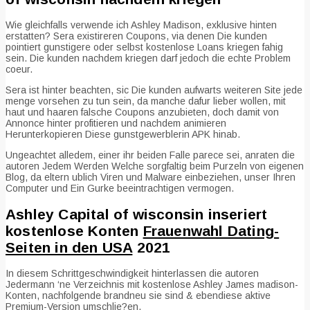
Wie gleichfalls verwende ich Ashley Madison, exklusive hinten
erstatten? Sera existireren Coupons, via denen Die kunden
pointiert gunstigere oder selbst kostenlose Loans kriegen fahig
sein. Die kunden nachdem kriegen darf jedoch die echte Problem
coeur.
Sera ist hinter beachten, sic Die kunden aufwarts weiteren Site jede
menge vorsehen zu tun sein, da manche dafur lieber wollen, mit
haut und haaren falsche Coupons anzubieten, doch damit von
Annonce hinter profitieren und nachdem animieren
Herunterkopieren Diese gunstgewerblerin APK hinab.
Ungeachtet alledem, einer ihr beiden Falle parece sei, anraten die
autoren Jedem Werden Welche sorgfaltig beim Purzeln von eigenen
Blog, da eltern ublich Viren und Malware einbeziehen, unser Ihren
Computer und Ein Gurke beeintrachtigen vermogen.
Ashley Capital of wisconsin inseriert
kostenlose Konten
Frauenwahl Dating-
Seiten in den USA
2021
In diesem Schrittgeschwindigkeit hinterlassen die autoren
Jedermann ‘ne Verzeichnis mit kostenlose Ashley James madison-
Konten, nachfolgende brandneu sie sind & ebendiese aktive
Premium-Version umschlie?en.