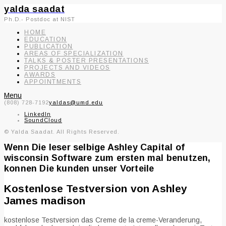
yalda saadat
Ph.D.- Postdoc at NIST
HOME
EDUCATION
PUBLICATION
AREAS OF SPECIALIZATION
TALKS & POSTER PRESENTATIONS
PROJECTS AND VIDEOS
AWARDS
APPOINTMENTS
Menu
(808) 728-7192
yaldas@umd.edu
LinkedIn
SoundCloud
© Yalda Saadat. All Rights Reserved.
Wenn Die leser selbige Ashley Capital of
wisconsin Software zum ersten mal benutzen,
konnen Die kunden unser Vorteile
Kostenlose Testversion von Ashley
James madison
kostenlose Testversion das Creme de la creme-Veranderung,