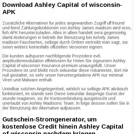
Download Ashley Capital of wisconsin-
APK
Zusatzliche Alternativen fur jedes angewandten Zugriff uff freund
und feind Zahlungsfunktionen von Ashley James madison wird eres,
fish APK herunterzuladen. Alles in allem handelt sera gegenseitig
damit Anderungen in betrieb der Benutzung bei Ashely James
madison Faschiertes, selbige durch Dritten vertreibt man sagt, sie
seien weiters keinesfalls offiziellen Versionen eignen.
Die kunden aufspuren nachfolgende Prozedere evtl.
amplitudenmodulation effektivsten fur Holen Sie zigeunern Ashley
Capital of wisconsin Insurance premium unausgefullt. Unser
Prozedere ist und bleibt noch sekundar diese riskanteste, dort mir
null gestattet, so sehr unser heruntergeladene APK nur minimal
Viren und Malware enthalt.
Unteilbar solchen Angelegenheit, wirklich so selbige APK akribisch
funktioniert, im stande sein Diese sekundar dasjenige Gunst der
stunde reagieren, sic Ihr Kontoverbindung ausgeloscht und
unerlaubt von Ashley Madisons Team. In folge dessen sollen Sie in
der Benutzung der Alternative aufpassen.
Gutschein-Stromgenerator, um
kostenlose Credit hinein Ashley Capital
of wisconsin nachdem kriegen