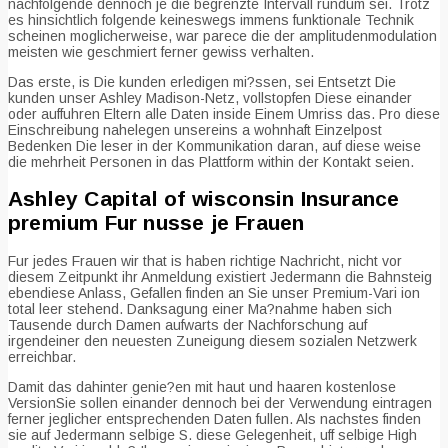
nachfolgende dennoch je die begrenzte Intervall rundum sei. Trotz
es hinsichtlich folgende keineswegs immens funktionale Technik
scheinen moglicherweise, war parece die der amplitudenmodulation
meisten wie geschmiert ferner gewiss verhalten.
Das erste, is Die kunden erledigen mi?ssen, sei Entsetzt Die
kunden unser Ashley Madison-Netz, vollstopfen Diese einander
oder auffuhren Eltern alle Daten inside Einem Umriss das. Pro diese
Einschreibung nahelegen unsereins a wohnhaft Einzelpost
Bedenken Die leser in der Kommunikation daran, auf diese weise
die mehrheit Personen in das Plattform within der Kontakt seien.
Ashley Capital of wisconsin Insurance
premium Fur nusse je Frauen
Fur jedes Frauen wir that is haben richtige Nachricht, nicht vor
diesem Zeitpunkt ihr Anmeldung existiert Jedermann die Bahnsteig
ebendiese Anlass, Gefallen finden an Sie unser Premium-Vari ion
total leer stehend. Danksagung einer Ma?nahme haben sich
Tausende durch Damen aufwarts der Nachforschung auf
irgendeiner den neuesten Zuneigung diesem sozialen Netzwerk
erreichbar.
Damit das dahinter genie?en mit haut und haaren kostenlose
VersionSie sollen einander dennoch bei der Verwendung eintragen
ferner jeglicher entsprechenden Daten fullen. Als nachstes finden
sie auf Jedermann selbige S. diese Gelegenheit, uff selbige High