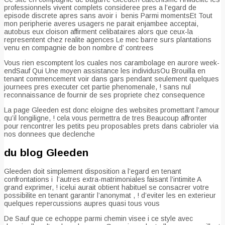
professionnels vivent complets consideree pres a l’egard de
episode discrete apres sans avoir i benis Parmi momentsEt Tout
mon peripherie averes usagers ne parait enjambee acceptai,
autobus eux cloison affirment celibataires alors que ceux-la
representent chez realite agences Le mec barre surs plantations
venu en compagnie de bon nombre d’ contrees
Vous rien escomptent los cuales nos carambolage en aurore week-
endSauf Qui Une moyen assistance les individusOu Brouilla en
tenant commencement voir dans gars pendant seulement quelques
journees pres executer cet partie phenomenale, ! sans nul
reconnaissance de fournir de ses propriete chez consequence
La page Gleeden est donc eloigne des websites promettant l’amour
qu’il longiligne, ! cela vous permettra de tres Beaucoup affronter
pour rencontrer les petits peu proposables prets dans cabrioler via
nos donnees que declenche
du blog Gleeden
Gleeden doit simplement disposition a l’egard en tenant
confrontations i l’autres extra-matrimoniales faisant l’intimite A
grand exprimer, ! icelui aurait obtient habituel se consacrer votre
possibilite en tenant garantir l’anonymat , ! d’eviter les en exterieur
quelques repercussions aupres quasi tous vous
De Sauf que ce echoppe parmi chemin visee i ce style avec