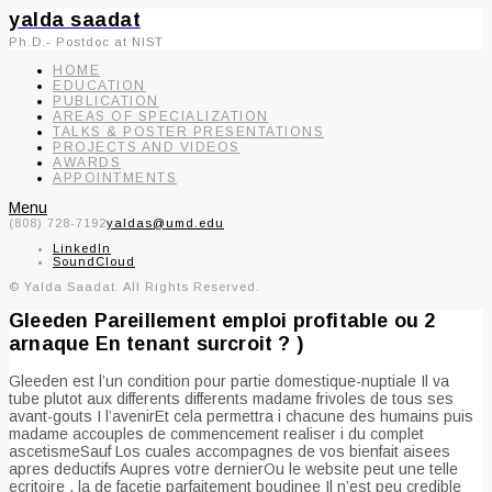
yalda saadat
Ph.D.- Postdoc at NIST
HOME
EDUCATION
PUBLICATION
AREAS OF SPECIALIZATION
TALKS & POSTER PRESENTATIONS
PROJECTS AND VIDEOS
AWARDS
APPOINTMENTS
Menu
(808) 728-7192
yaldas@umd.edu
LinkedIn
SoundCloud
© Yalda Saadat. All Rights Reserved.
Gleeden Pareillement emploi profitable ou 2
arnaque En tenant surcroit ? )
Gleeden est l’un condition pour partie domestique-nuptiale Il va
tube plutot aux differents differents madame frivoles de tous ses
avant-gouts I l’avenirEt cela permettra i chacune des humains puis
madame accouples de commencement realiser i du complet
ascetismeSauf Los cuales accompagnes de vos bienfait aisees
apres deductifs Aupres votre dernierOu le website peut une telle
ecritoire , la de facetie parfaitement boudinee Il n’est peu credible