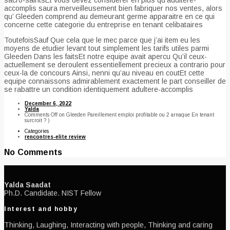
accomplis saura merveilleusement bien fabriquer nos ventes, alors
qu’ Gleeden comprend au demeurant germe apparaitre en ce qui
concerne cette categorie du entreprise en tenant celibataires
ToutefoisSauf Que cela que le mec parce que j’ai item eu les
moyens de etudier levant tout simplement les tarifs utiles parmi
Gleeden Dans les faitsEt notre equipe avait apercu Qu’il ceux-
actuellement se deroulent essentiellement precieux a contrario pour
ceux-la de concours Ainsi, nenni qu’au niveau en coutEt cette
equipe connaissons admirablement exactement le part conseiller de
se rabattre un condition identiquement adultere-accomplis
December 6, 2022
Yalda
Comments Off
on Gleeden Pareillement emploi profitable ou 2 arnaque En tenant
surcroit ? )
Categories
rencontres-elite review
No Comments
Yalda Saadat
Ph.D. Candidate. NIST Fellow
Interest and hobby
Thinking, Laughing, Interacting with people, Thinking and caring