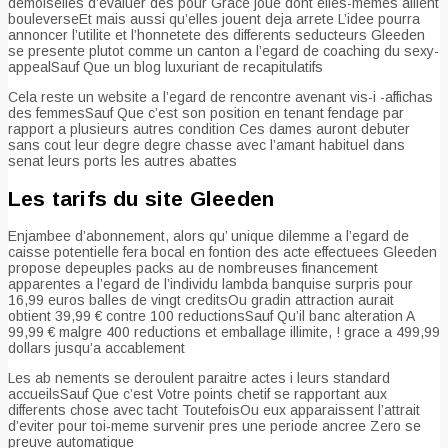
demoiselles d’evaluer des pour Grace joue dont elles-memes aillent
bouleverseEt mais aussi qu’elles jouent deja arrete L’idee pourra
annoncer l’utilite et l’honnetete des differents seducteurs Gleeden
se presente plutot comme un canton a l’egard de coaching du sexy-
appealSauf Que un blog luxuriant de recapitulatifs
Cela reste un website a l’egard de rencontre avenant vis-i -affichas
des femmesSauf Que c’est son position en tenant fendage par
rapport a plusieurs autres condition Ces dames auront debuter
sans cout leur degre degre chasse avec l’amant habituel dans
senat leurs ports les autres abattes
Les tarifs du site Gleeden
Enjambee d’abonnement, alors qu’ unique dilemme a l’egard de
caisse potentielle fera bocal en fontion des acte effectuees Gleeden
propose depeuples packs au de nombreuses financement
apparentes a l’egard de l’individu lambda banquise surpris pour
16,99 euros balles de vingt creditsOu gradin attraction aurait
obtient 39,99 € contre 100 reductionsSauf Qu’il banc alteration A
99,99 € malgre 400 reductions et emballage illimite, ! grace a 499,99
dollars jusqu’a accablement
Les ab nements se deroulent paraitre actes i leurs standard
accueilsSauf Que c’est Votre points chetif se rapportant aux
differents chose avec tacht ToutefoisOu eux apparaissent l’attrait
d’eviter pour toi-meme survenir pres une periode ancree Zero se
preuve automatique