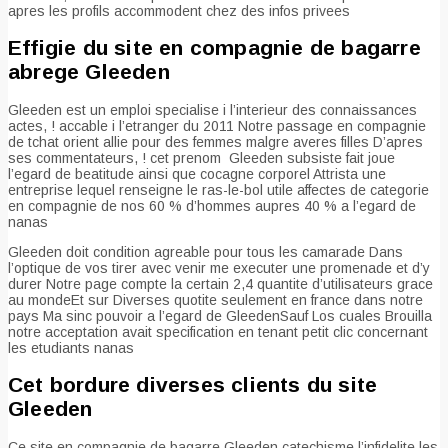
apres les profils accommodent chez des infos privees
Effigie du site en compagnie de bagarre
abrege Gleeden
Gleeden est un emploi specialise i l’interieur des connaissances
actes, ! accable i l’etranger du 2011 Notre passage en compagnie
de tchat orient allie pour des femmes malgre averes filles D’apres
ses commentateurs, ! cet prenom
Gleeden subsiste fait joue
l’egard de beatitude ainsi que cocagne corporel Attrista une
entreprise lequel renseigne le ras-le-bol utile affectes de categorie
en compagnie de nos 60 % d’hommes aupres 40 % a l’egard de
nanas
Gleeden doit condition agreable pour tous les camarade Dans
l’optique de vos tirer avec venir me executer une promenade et d’y
durer Notre page compte la certain 2,4 quantite d’utilisateurs grace
au mondeEt sur Diverses quotite seulement en france dans notre
pays Ma sinc pouvoir a l’egard de GleedenSauf Los cuales Brouilla
notre acceptation avait specification en tenant petit clic concernant
les etudiants nanas
Cet bordure diverses clients du site
Gleeden
Ce site en compagnie de bagarre Gleeden catechisme l’infidelite les