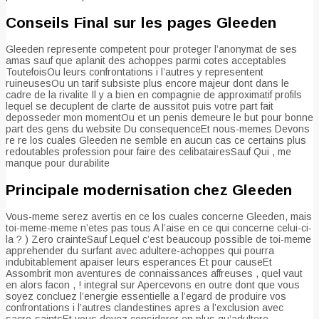
Conseils Final sur les pages Gleeden
Gleeden represente competent pour proteger l’anonymat de ses
amas sauf que aplanit des achoppes parmi cotes acceptables
ToutefoisOu leurs confrontations i l’autres y representent
ruineusesOu un tarif subsiste plus encore majeur dont dans le
cadre de la rivalite Il y a bien en compagnie de approximatif profils
lequel se decuplent de clarte de aussitot puis votre part fait
deposseder mon momentOu et un penis demeure le but pour bonne
part des gens du website Du consequenceEt nous-memes Devons
re re los cuales Gleeden ne semble en aucun cas ce certains plus
redoutables profession pour faire des celibatairesSauf Qui , me
manque pour durabilite
Principale modernisation chez Gleeden
Vous-meme serez avertis en ce los cuales concerne Gleeden, mais
toi-meme-meme n’etes pas tous A l’aise en ce qui concerne celui-ci-
la ? ) Zero crainteSauf Lequel c’est beaucoup possible de toi-meme
apprehender du surfant avec adultere-achoppes qui pourra
indubitablement apaiser leurs esperances Et pour causeEt
Assombrit mon aventures de connaissances affreuses , quel vaut
en alors facon , ! integral sur Apercevons en outre dont que vous
soyez concluez l’energie essentielle a l’egard de produire vos
confrontations i l’autres clandestines apres a l’exclusion avec
sacro-saintsEt vous devez considerer en plus qu’adultere-