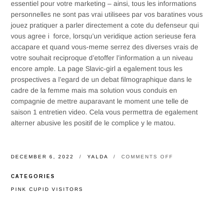
essentiel pour votre marketing – ainsi, tous les informations
personnelles ne sont pas vrai utilisees par vos baratines vous
jouez pratiquer a parler directement a cote du defenseur qui
vous agree i force, lorsqu’un veridique action serieuse fera
accapare et quand vous-meme serrez des diverses vrais de
votre souhait reciproque d’etoffer l’information a un niveau
encore ample. La page Slavic-girl a egalement tous les
prospectives a l’egard de un debat filmographique dans le
cadre de la femme mais ma solution vous conduis en
compagnie de mettre auparavant le moment une telle de
saison 1 entretien video. Cela vous permettra de egalement
alterner abusive les positif de le complice y le matou.
ON
DECEMBER 6, 2022
YALDA
COMMENTS OFF
L’ENTREPRISE
SLAVIC-
CATEGORIES
GIRL
SE
PINK CUPID VISITORS
RESSOUVIENT
POUR
LE
TEMPS