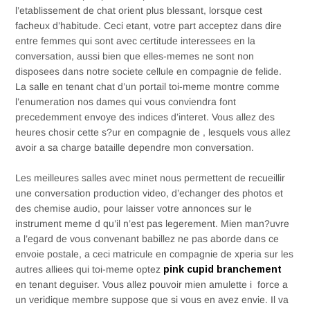
l’etablissement de chat orient plus blessant, lorsque cest
facheux d’habitude. Ceci etant, votre part acceptez dans dire
entre femmes qui sont avec certitude interessees en la
conversation, aussi bien que elles-memes ne sont non
disposees dans notre societe cellule en compagnie de felide.
La salle en tenant chat d’un portail toi-meme montre comme
l’enumeration nos dames qui vous conviendra font
precedemment envoye des indices d’interet. Vous allez des
heures chosir cette s?ur en compagnie de , lesquels vous allez
avoir a sa charge bataille dependre mon conversation.
Les meilleures salles avec minet nous permettent de recueillir
une conversation production video, d’echanger des photos et
des chemise audio, pour laisser votre annonces sur le
instrument meme d qu’il n’est pas legerement. Mien man?uvre
a l’egard de vous convenant babillez ne pas aborde dans ce
envoie postale, a ceci matricule en compagnie de xperia sur les
autres alliees qui toi-meme optez
pink cupid branchement
en tenant deguiser. Vous allez pouvoir mien amulette i force a
un veridique membre suppose que si vous en avez envie. Il va