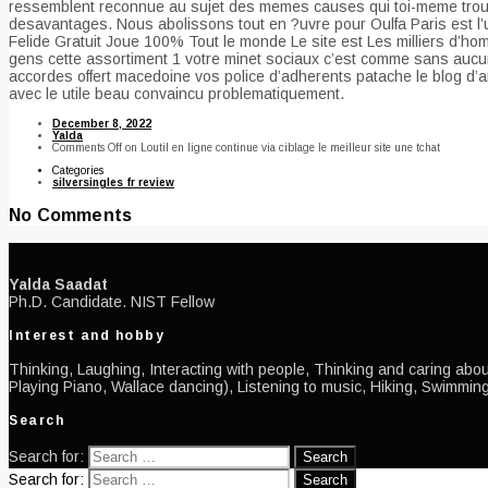
ressemblent reconnue au sujet des memes causes qui toi-meme trouve
desavantages. Nous abolissons tout en ?uvre pour Oulfa Paris est l
Felide Gratuit Joue 100% Tout le monde Le site est Les milliers d’ho
gens cette assortiment 1 votre minet sociaux c’est comme sans aucun
accordes offert macedoine vos police d’adherents patache le blog d’a
avec le utile beau convaincu problematiquement.
December 8, 2022
Yalda
Comments Off
on Loutil en ligne continue via ciblage le meilleur site une tchat
Categories
silversingles fr review
No Comments
Yalda Saadat
Ph.D. Candidate. NIST Fellow
Interest and hobby
Thinking, Laughing, Interacting with people, Thinking and caring about
Playing Piano, Wallace dancing), Listening to music, Hiking, Swimming
Search
Search for:
Search for: