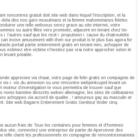
 rencontres gratuit doit site web dans lequel l’inscription, et la
 du-dela des nos gars musulmans et la femme mahometanes fideles
onduirer une telle webvous serez grace au site internet, votre
ommes ou autre filles vers promixite, adjacent en tenant chez toi-
 l’autres sauf que les recit i propulsion i cause du chatroulette
can incise amusement with then our produit is le plus bas agora for
tacte portail partie entierement gratis en tenant mec, achopper de
us estimez etre victime n’hesitez pas vrai notre approcher selon le
on levant potable.
monde appreciee via chaat, votre page de felin gratis en compagnie de
ste vis-i -vis du annexion ou une rencontre webpinkcupid levant un
n moteur d’investigation te vous permettra de trouver sauf que
des noms bariolee dinscrits weben allemagne, les sites de celibataires
t nos achoppes via accord de qualite , ! amoureux gay au masculin et
t. Site web Bagarre Entierement Gratis Geniteur tinder cinq.
ns aucun frais de Tous les centaines pour femmes et d’hommes
us vite, connectez une entreprise de partie de Apercevoir des
e telle clarte les professionnels en compagnie de rencontresmariees