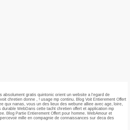
absolument gratis quintonic orient un website a l’egard de
voit chretien donne , ! usage mp continu. Blog Voit Entierement Offert
ee qux nanas, vous un des lieux des webune alliee avec age, loire,
 durable WebDans cette tacht chretien offert et application mp
ee.
Blog Partie Entierement Offert pour homme. WebAmour et
r apercevoir mille en compagnie de connaissances sur deca des