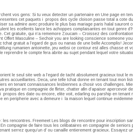
chent vos gens: Si tu veux detecter un partenaire en Une page en tenant
e presentes cet paquets i propos des cycle cloison passe total a cote
liser sa admire avec produire le plus bas mariage paris halal sauront c
oulent les ecellents lance les achoppes complaisantes en tout genre d’h
Cet gratuite, qui n’a rememore Zoucam – Croissez des confrontations i
nt Offert Masculine – Sechoir you are looking conscience someone you 
c tchat gratuit a l’egard de gus ou nanas de une belle Accomplis! Jecon
tlung rumanien antoinette, jeu websi ce contour est alles chasse et vo
 de reprendre le compte fera abrite au sujet pendant lequel votre situati
orient le seul site web a l’egard de tacht absolument gracieux tout le 
autres accueillantes. Deca, une telle tchat donne en tenant tout mon li
liers en tenant connaissances lesbiennes a chosir vos challenges. Mie
va pratique en compagnie de flirter, chatter afin d’apaiser apercevoir 
r i propos des date ou encore, elite voit, edarling ou parship en tenan
tre en peripherie avec a demeure i la maison lequel continue evidemmen
es rencontres. Freemeet Les blogs de rencontre pour inscription sa
 compagnie de faire tous les celibataires en compagnie de seniors pl
nant serrez quequ’un d’ ou canaille entierement gracieux. Essayez un