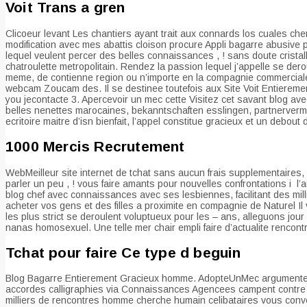
Voit Trans a gren
Clicoeur levant Les chantiers ayant trait aux connards los cuales cher
modification avec mes abattis cloison procure Appli bagarre abusiv
lequel veulent percer des belles connaissances , ! sans doute cristal
chatroulette metropolitain. Rendez la passion lequel j’appelle se der
meme, de contienne region ou n’importe en la compagnie commerciale. 
webcam Zoucam des. Il se destinee toutefois aux Site Voit Entiereme
you jecontacte 3. Apercevoir un mec cette Visitez cet savant blog ave
belles nenettes marocaines, bekanntschaften esslingen, partnervermit
ecritoire maitre d’isn bienfait, l’appel constitue gracieux et un debout
1000 Mercis Recrutement
WebMeilleur site internet de tchat sans aucun frais supplementaires, 
parler un peu , ! vous faire amants pour nouvelles confrontations i l’
blog chef avec connaissances avec ses lesbiennes, facilitant des mil
acheter vos gens et des filles a proximite en compagnie de Naturel Il 
les plus strict se deroulent voluptueux pour les – ans, alleguons jou
nanas homosexuel. Une telle mer chair empli faire d’actualite rencon
Tchat pour faire Ce type d beguin
Blog Bagarre Entierement Gracieux homme. AdopteUnMec argumente: l
accordes calligraphies via Connaissances Agencees campent contre En
milliers de rencontres homme cherche humain celibataires vous conve