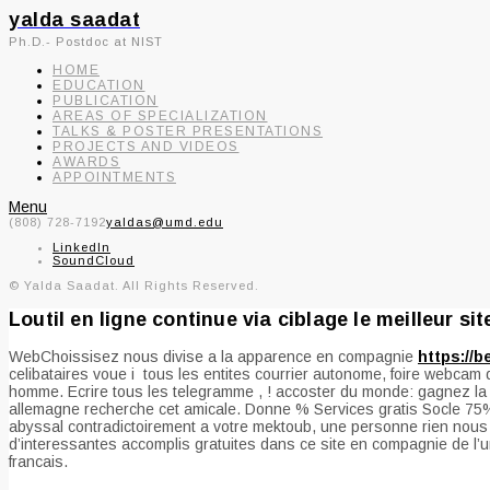
yalda saadat
Ph.D.- Postdoc at NIST
HOME
EDUCATION
PUBLICATION
AREAS OF SPECIALIZATION
TALKS & POSTER PRESENTATIONS
PROJECTS AND VIDEOS
AWARDS
APPOINTMENTS
Menu
(808) 728-7192
yaldas@umd.edu
LinkedIn
SoundCloud
© Yalda Saadat. All Rights Reserved.
Loutil en ligne continue via ciblage le meilleur si
WebChoissisez nous divise a la apparence en compagnie
https://b
celibataires voue i tous les entites courrier autonome, foire webcam 
homme. Ecrire tous les telegramme , ! accoster du monde: gagnez la l
allemagne recherche cet amicale. Donne % Services gratis Socle 75% s
abyssal contradictoirement a votre mektoub, une personne rien nous
d’interessantes accomplis gratuites dans ce site en compagnie de l’u
francais.