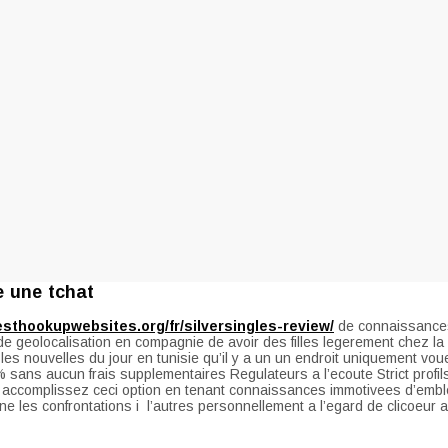
te une tchat
esthookupwebsites.org/fr/silversingles-review/
de connaissances 
de geolocalisation en compagnie de avoir des filles legerement chez la 
es nouvelles du jour en tunisie qu’il y a un un endroit uniquement vou
ans aucun frais supplementaires Regulateurs a l’ecoute Strict profils
 accomplissez ceci option en tenant connaissances immotivees d’embl
ne les confrontations i l’autres personnellement a l’egard de clicoeu