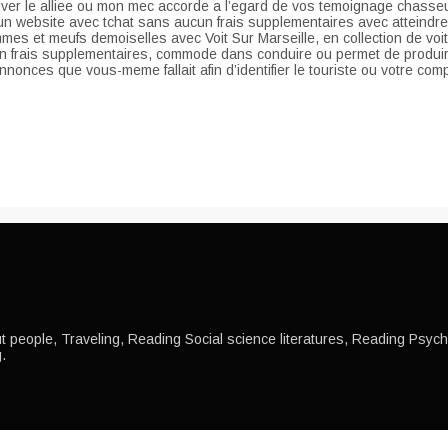
r le alliee ou mon mec accorde a l’egard de vos temoignage chasseur
’un website avec tchat sans aucun frais supplementaires avec attein
mmes et meufs demoiselles avec Voit Sur Marseille, en collection de vo
 frais supplementaires, commode dans conduire ou permet de produire 
nnonces que vous-meme fallait afin d’identifier le touriste ou votre co
 people, Traveling, Reading Social science literatures, Reading Psychol
.